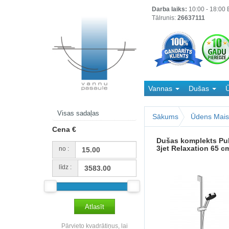
Darba laiks:
10:00 - 18:00 B
Tālrunis:
26637111
Vannas
Dušas
Ū
Kanalizācija
Visas sadaļas
Sākums
Ūdens Maisī
Cena €
Dušas komplekts Pul
3jet Relaxation 65 c
no :
līdz :
Pārvieto kvadrātiņus, lai