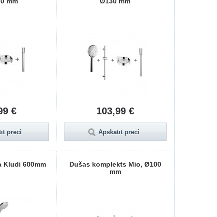
30 mm
Ø130 mm
99 €
103,99 €
īt preci
Apskatīt preci
a Kludi 600mm
Dušas komplekts Mio, Ø100
mm