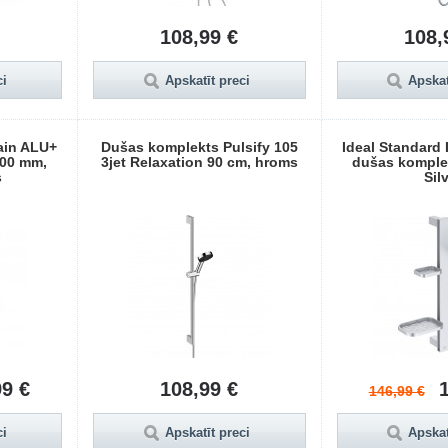
108,99 €
108,
ci
Apskatīt preci
Apskat
rain ALU+
Dušas komplekts Pulsify 105
Ideal Standard 
600 mm,
3jet Relaxation 90 cm, hroms
dušas komple
s
Sil
99 €
108,99 €
146,99 €
ci
Apskatīt preci
Apskat