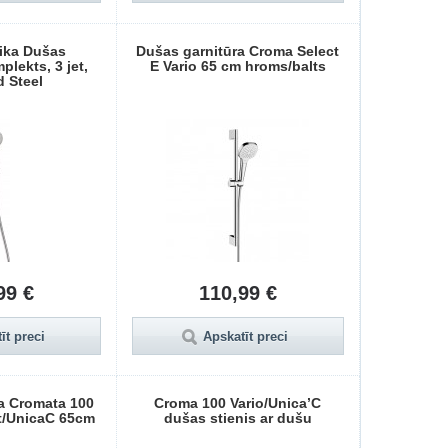
ika Dušas
Dušas garnitūra Croma Select
plekts, 3 jet,
E Vario 65 cm hroms/balts
 Steel
99 €
110,99 €
īt preci
Apskatīt preci
a Cromata 100
Croma 100 Vario/Unica’C
t/UnicaC 65cm
dušas stienis ar dušu