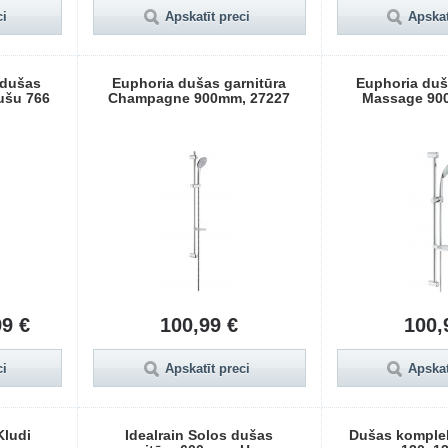
ci
Apskatīt preci
Apskat
 dušas
Euphoria dušas garnitūra
Euphoria duš
dušu 766
Champagne 900mm, 27227
Massage 90
99 €
100,99 €
100,
ci
Apskatīt preci
Apskat
Kludi
Idealrain Solos dušas
Dušas komplek