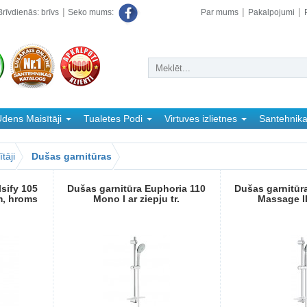
rīvdienās: brīvs
Par mums
Pakalpojumi
Seko mums:
dens Maisītāji
Tualetes Podi
Virtuves izlietnes
Santehnik
tāji
Dušas garnitūras
sify 105
Dušas garnitūra Euphoria 110
Dušas garnitūr
m, hroms
Mono I ar ziepju tr.
Massage I