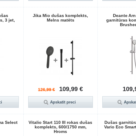
ušas
Jika Mio dušas komplekts,
Deante Arn
, 3 jet,
Melns matēts
garnitūras kom
Brushed
109,99 €
109,
126,99 €
ci
Apskatīt preci
Apskat
a Select
Vitalio Start 110 III rokas dušas
Dušas garnitūr
komplekts, 600/1750 mm,
Vario Eco Smar
Hroms