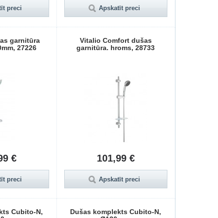
īt preci
Apskatīt preci
as garnitūra
Vitalio Comfort dušas
0mm, 27226
garnitūra. hroms, 28733
99 €
101,99 €
īt preci
Apskatīt preci
ts Cubito-N,
Dušas komplekts Cubito-N,