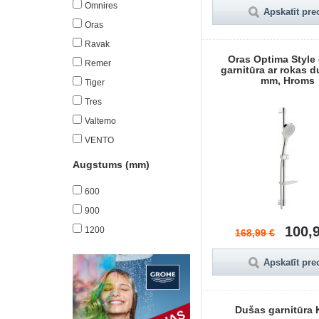
Omnires
Apskatīt pre
Oras
Ravak
Oras Optima Style
Remer
garnitūra ar rokas 
mm, Hroms
Tiger
Tres
Valtemo
VENTO
Augstums (mm)
600
900
100,
1200
168,99 €
Apskatīt pre
Dušas garnitūra 