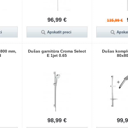
96,99 €
135,99 €
ci
Apskatīt preci
Apskat
a 800 mm,
Dušas garnitūra Croma Select
Dušas komple
d
E 1jet 0.65
80x8
98,99 €
99,9