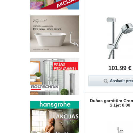
101,99 €
Apskatīt pre
Dušas garnitūra Crom
S 1jet 0.90