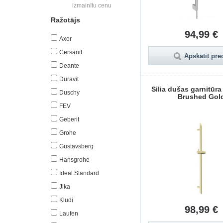
izmainītu cenu
Ražotājs
94,99 €
Axor
Cersanit
Apskatīt pre
Deante
Duravit
Silia dušas garnitūr
Duschy
Brushed Gol
FEV
Geberit
Grohe
Gustavsberg
Hansgrohe
Ideal Standard
Jika
Kludi
98,99 €
Laufen