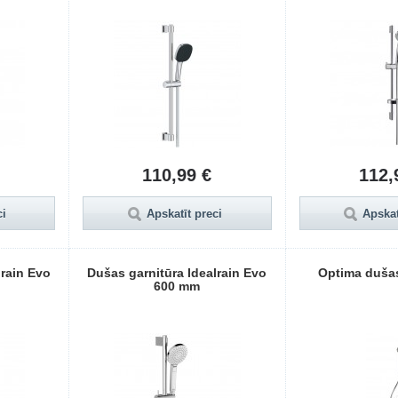
110,99 €
112,
ci
Apskatīt preci
Apskat
lrain Evo
Dušas garnitūra Idealrain Evo
Optima duša
600 mm