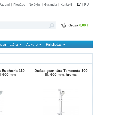
Padomi
Piegāde
Norēķini
Garantija
Kontakti
LV
RU
Grozā
0,00 €
as armatūra
Apkure
Pirtslietas
a Euphoria 110
Dušas garnitūra Tempesta 100
II 600 mm
III, 600 mm, hroms