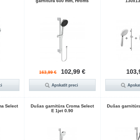
garnitūra 600 mm, Hroms
130x1
102,99 €
103,
163,99 €
ci
Apskatīt preci
Apskat
a Select
Dušas garnitūra Croma Select
Dušas garnitūr
E 1jet 0.90