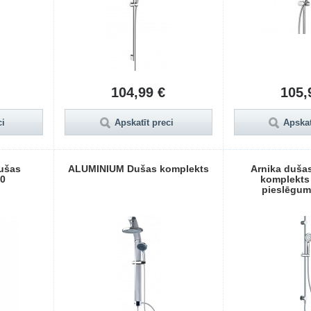
104,99 €
105,
ci
Apskatīt preci
Apskat
ušas
ALUMINIUM Dušas komplekts
Arnika dušas
00
komplekts 
pieslēgum