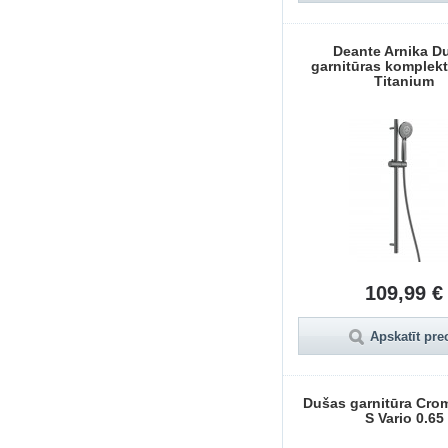
Deante Arnika D
garnitūras komplekts
Titanium
109,99 €
Apskatīt pre
Dušas garnitūra Crom
S Vario 0.65