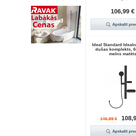
106,99 €
Apskatīt pre
Ideal Standard Ideal
dušas komplekts, 
melns matēt
108,
146,99 €
Apskatīt pre