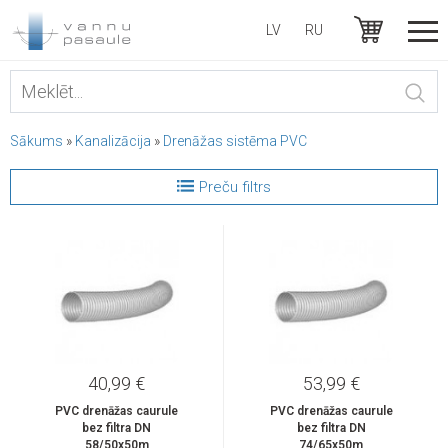
LV
RU
Sākums
»
Kanalizācija
»
Drenāžas sistēma PVC
Preču filtrs
40,99 €
53,99 €
PVC drenāžas caurule
PVC drenāžas caurule
bez filtra DN
bez filtra DN
58/50x50m
74/65x50m