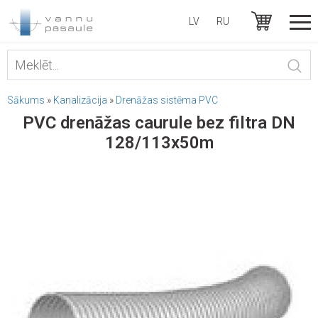
LV
RU
Sākums
»
Kanalizācija
»
Drenāžas sistēma PVC
PVC drenāžas caurule bez filtra DN
128/113x50m