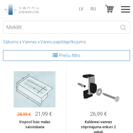
LV
RU
Sākums
»
Vannas
»
Vannu papildaprīkojums
Preču filtrs
21,99 €
26,99 €
28,99 €
Vispool Īsās malas
Kaldewei vannas
saīsināšana
stiprinājuma enkuri 2
gabali