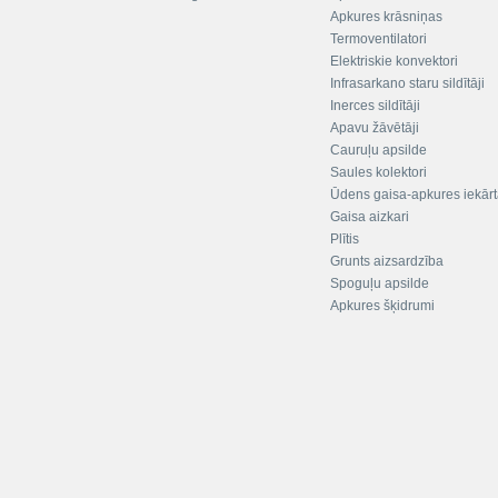
Apkures krāsniņas
Termoventilatori
Elektriskie konvektori
Infrasarkano staru sildītāji
Inerces sildītāji
Apavu žāvētāji
Cauruļu apsilde
Saules kolektori
Ūdens gaisa-apkures iekār
Gaisa aizkari
Plītis
Grunts aizsardzība
Spoguļu apsilde
Apkures šķidrumi