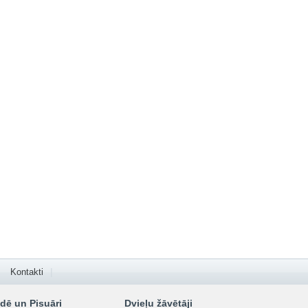
Kontakti
dē un Pisuāri
Dvieļu žāvētāji