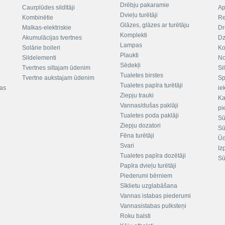
Drēbju pakaramie
Caurplūdes sildītāji
Ap
Dvieļu turētāji
Kombinētie
Re
Glāzes, glāzes ar turētāju
Malkas-elektriskie
Dr
Komplekti
Akumulācijas tvertnes
Dz
Lampas
Solārie boileri
Ko
Plaukti
Sildelementi
No
Sēdekļi
Tvertnes siltajam ūdenim
Si
Tualetes birstes
Tvertne aukstajam ūdenim
Sp
Tualetes papīra turētāji
tas
ie
Ziepju trauki
Ka
Vannas/dušas paklāji
pi
Tualetes poda paklāji
Sū
Ziepju dozatori
Sū
Fēna turētāji
Ūd
Svari
Iz
Tualetes papīra dozētāji
Sū
Papīra dvieļu turētāji
Piederumi bērniem
Sīklietu uzglabāšana
Vannas istabas piederumi
Vannasistabas pulksteņi
Roku balsti