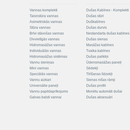
Vannas komplekti
Dušas Kabīnes - Komplekti
Taisnstūra vannas
Dušas stūri
Asimetriskās vannas
Duškabīnes
Stūra vannas
Dušas durvis
Brīvi stāvošas vannas
Nestandarta dušas kabīnes
Divvietīgās vannas
Dušas sienas
Hidromasāžas vannas
Masāžas kabīnes
Individuālās vannas
Tvaika kabīnes
Hidromasāžas sistēmas
Dušas paliktņi
Vannu sieniņas
Ūdensmasāžas paneļi
Mini vannas
Sēdekļi
Speciālās vannas
Tīrīšanas līdzekļi
Vannu aizkari
Sienas nišas rāmji
Universālie paneļi
Dušas profili
Vannu papildaprīkojums
Monētu automāti dušai
Galvas balsti vannai
Dušas aksesuāri