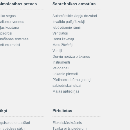
aimniecības preces
Santehnikas armatūra
aika segas
Automātiskie ziepju dozatori
kritumu tvertnes
Invalīdu palīglīdzekļi
ļas kopšana
Iebūvējamie rāmji
pīrgrozi
Ventilatori
irošanas sistēmas
Roku žāvētāji
kritumu maisi
Matu žāvētāji
Ventiļi
Durvju norāžu plāksnes
Instrumenti
Veidgabali
Lokanie pievadi
Pārtinamie bērnu galdiņi
sabiedriskai telpai
Mājas aptieciņas
ūkņi
Pirtslietas
gstspiediena sūkņi
Elektriskās krāsnis
ntrbēdzes sūkņi
Tvaika pirts piederumi