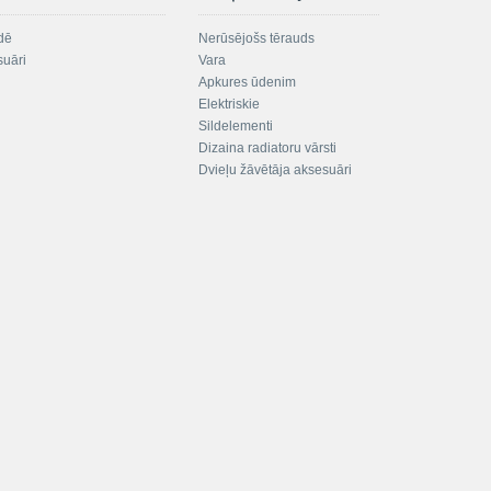
dē
Nerūsējošs tērauds
suāri
Vara
Apkures ūdenim
Elektriskie
Sildelementi
Dizaina radiatoru vārsti
Dvieļu žāvētāja aksesuāri