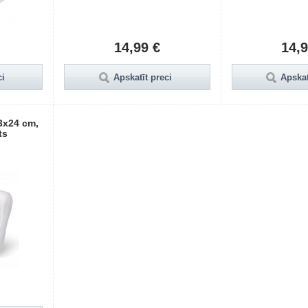
14,99 €
14,9
ci
Apskatīt preci
Apskat
3x24 cm,
ts