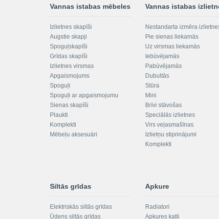
Vannas istabas mēbeles
Vannas istabas izliet
Izlietnes skapīši
Nestandarta izmēra izlietne
Augstie skapji
Pie sienas liekamās
Spoguļskapīši
Uz virsmas liekamās
Grīdas skapīši
Iebūvējamās
Izlietnes virsmas
Pabūvējamās
Apgaismojums
Dubultās
Spoguļi
Stūra
Spoguļi ar apgaismojumu
Mini
Sienas skapīši
Brīvi stāvošas
Plaukti
Speciālās izlietnes
Komplekti
Virs veļasmašīnas
Mēbeļu aksesuāri
Izlietņu stiprinājumi
Komplekti
Siltās grīdas
Apkure
Elektriskās siltās grīdas
Radiatori
Ūdens siltās grīdas
Apkures katli