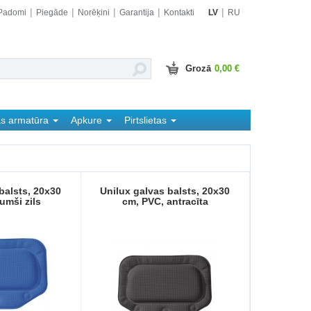
Padomi
Piegāde
Norēķini
Garantija
Kontakti
LV
RU
Grozā
0,00 €
as armatūra
Apkure
Pirtslietas
balsts, 20x30
Unilux galvas balsts, 20x30
umši zils
cm, PVC, antracīta