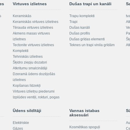
nes
Virtuves izlietnes
Dušas trapi un kanāli
S
s
Keramiskās
Trapu komplekti
tv
Keramiskās virtuves izlietnes
Trapi
At
Tērauda virtuves izlietnes
Dušas kanāli
Ve
Akmens masas virtuves
Dušas profils
Pa
izlietnes
Dušas grīdas elementi
Šķ
Tectonite virtuves izlietnes
Teknes un trapi vinila grīdām
At
Komplekti
Tehniskās izlietnes
Šķidro ziepju dozatori
Atkritumu smalcinātāji
Dzeramā ūdens dozējošās
izlietnes
Kopšanas līdzekļi
Virtuves izlietņu piederumi
Izplūdes ventiļi, rokturi, pogas
Ūdens sildītāji
Vannas istabas
S
aksesuāri
Elektriskie
Au
Kosmētikas spoguļi
Gāzes
Ce