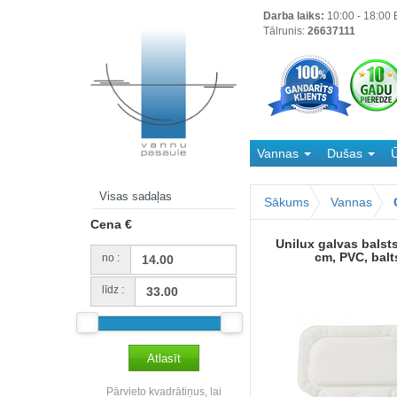
Darba laiks:
10:00 - 18:00 B
Tālrunis:
26637111
Vannas
Dušas
Ū
Kanalizācija
Visas sadaļas
Sākums
Vannas
Cena €
Unilux galvas balst
cm, PVC, balt
no :
līdz :
Pārvieto kvadrātiņus, lai