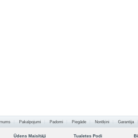
 mums
Pakalpojumi
Padomi
Piegāde
Norēķini
Garantija
Ūdens Maisītāji
Tualetes Podi
Bi