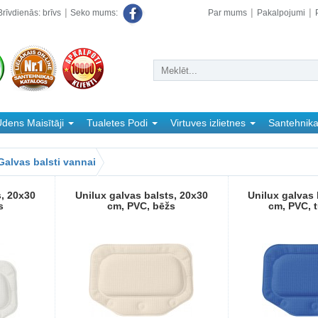
rīvdienās: brīvs
Par mums
Pakalpojumi
Seko mums:
dens Maisītāji
Tualetes Podi
Virtuves izlietnes
Santehnik
Galvas balsti vannai
s, 20x30
Unilux galvas balsts, 20x30
Unilux galvas 
s
cm, PVC, bēžs
cm, PVC, t