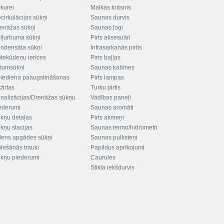
kurei
Malkas krāsnis
cirkulācijas sūkņi
Saunas durvis
enāžas sūkņi
Saunas logi
iļurbuma sūkņi
Pirts aksesuāri
ndensāta sūkņi
Infrasarkanās pirtis
tekūdeņu ierīces
Pirts baļļas
ltumsūkņi
Saunas kabīnes
iediena paaugstināšanas
Pirts lampas
kārtas
Turku pirtis
nalizācijas/Drenāžas sūkņu
Vadības paneļi
ederumi
Saunas aromāti
kņu detaļas
Pirts akmeņi
kņu stacijas
Saunas termo/hidrometri
ens apgādes sūkņi
Saunas pulksteņi
plešānās trauki
Papildus aprīkojumi
kņu piederumi
Caurules
Stikla iekšdurvis