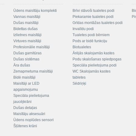
Ūdens maisītāju komplekti
Brīvi stāvoši tualetes podi
Bi
Vannas maisītāji
Piekaramie tualetes podi
Pi
Dušas maisītāji
Grīdas montāžas tualetes podi
Bidettas dušas
Invalīdu podi
Izlietnes maisītāji
Tualetes podi bērniem
Virtuves maisītāji
Pods ar bidē funkciju
Profesionālie maisītāji
Biotualetes
Dušas garnitūras
Ārējās skalojamās kastes
Dušas sistēmas
Podu skalošanas spiedpogas
Āra dušas
Speciāla pielietojuma podi
Zemapmetuma maisītāji
WC Skalojamās kastes
Bidē maisītāji
tabletes
Maisītāji ar LED
Sēdriņķi
apgaismojumu
Speciāla pielietojuma
jaucējkrāni
Dušas detaļas
Maisītāju aksesuāri
Ūdens noplūdes sensori
Šļūtenes krāni