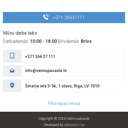
+371 26637111
Mūsu darba laiks
Darbadienās:
10:00 - 18:00
Brīvdienās:
Brīvs
+371 266 37 111
info@vannupasaule.lv
Šmerļa iela 3-5k, 1.stāvs, Rīga, LV-1010
Pilnā lapas versija
Copyright © 2026 Vannu pasaule.
Developed by