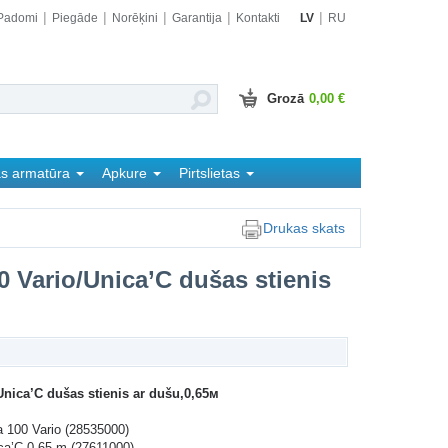
Padomi
Piegāde
Norēķini
Garantija
Kontakti
LV
RU
Grozā
0,00 €
as armatūra
Apkure
Pirtslietas
Drukas skats
 Vario/Unica’C dušas stienis
nica’C dušas stienis ar dušu,0,65м
 100 Vario (28535000)
ica’C 0,65 m (27611000)