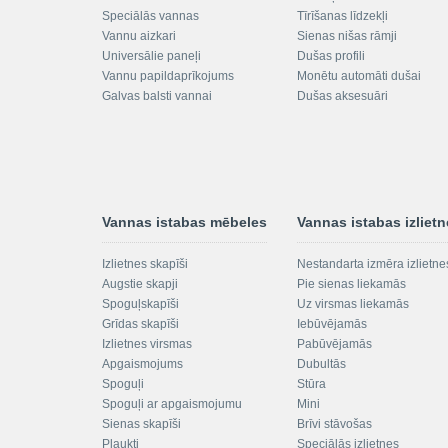
Speciālās vannas
Tīrīšanas līdzekļi
Vannu aizkari
Sienas nišas rāmji
Universālie paneļi
Dušas profili
Vannu papildaprīkojums
Monētu automāti dušai
Galvas balsti vannai
Dušas aksesuāri
Vannas istabas mēbeles
Vannas istabas izliet
Izlietnes skapīši
Nestandarta izmēra izlietne
Augstie skapji
Pie sienas liekamās
Spoguļskapīši
Uz virsmas liekamās
Grīdas skapīši
Iebūvējamās
Izlietnes virsmas
Pabūvējamās
Apgaismojums
Dubultās
Spoguļi
Stūra
Spoguļi ar apgaismojumu
Mini
Sienas skapīši
Brīvi stāvošas
Plaukti
Speciālās izlietnes