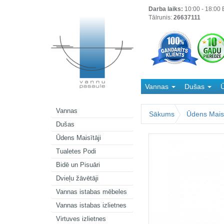
Darba laiks:
10:00 - 18:00 B
Tālrunis:
26637111
Vannas
Dušas
Ū
Kanalizācija
Vannas
Sākums
Ūdens Maisī
Dušas
Ūdens Maisītāji
Tualetes Podi
Bidē un Pisuāri
Dvieļu žāvētāji
Vannas istabas mēbeles
Vannas istabas izlietnes
Virtuves izlietnes