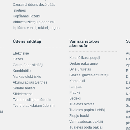
Dzeramā ūdens dozējošās
izlietnes
Kopšanas līdzekļi
Virtuves izlietņu piederumi
Izplūdes ventiļi, rokturi, pogas
Ūdens sildītāji
Vannas istabas
S
aksesuāri
Elektriskie
Au
Kosmētikas spoguļi
Gāzes
Ce
Drēbju pakaramie
Caurplūdes sildītāji
Ap
Dvieļu turētāji
Kombinētie
Re
Glāzes, glāzes ar turētāju
Malkas-elektriskie
Dr
Komplekti
Akumulācijas tvertnes
Dz
Lampas
Solārie boileri
Ko
Plaukti
Sildelementi
No
Sēdekļi
Tvertnes siltajam ūdenim
Si
Tualetes birstes
Tvertne aukstajam ūdenim
Sp
Tualetes papīra turētāji
tas
ie
Ziepju trauki
Ka
Vannas/dušas paklāji
pi
Tualetes poda paklāji
Sū