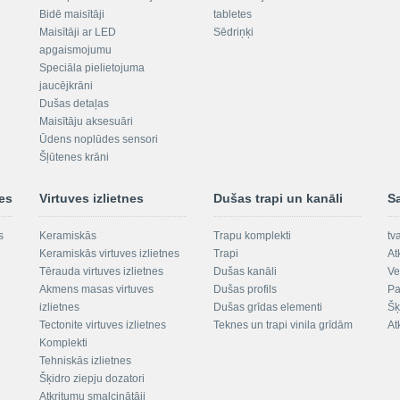
Bidē maisītāji
tabletes
Maisītāji ar LED
Sēdriņķi
apgaismojumu
Speciāla pielietojuma
jaucējkrāni
Dušas detaļas
Maisītāju aksesuāri
Ūdens noplūdes sensori
Šļūtenes krāni
nes
Virtuves izlietnes
Dušas trapi un kanāli
S
s
Keramiskās
Trapu komplekti
tv
Keramiskās virtuves izlietnes
Trapi
At
Tērauda virtuves izlietnes
Dušas kanāli
Ve
Akmens masas virtuves
Dušas profils
Pa
izlietnes
Dušas grīdas elementi
Šķ
Tectonite virtuves izlietnes
Teknes un trapi vinila grīdām
At
Komplekti
Tehniskās izlietnes
Šķidro ziepju dozatori
Atkritumu smalcinātāji