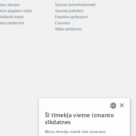
kņu stacijas
Saunas termo/hidrometri
ens apgādes sūkņi
Saunas pulksteņi
plešānās trauki
Papildus aprīkojumi
kņu piederumi
Caurules
Stikla iekšdurvis
×
Šī tīmekļa vietne izmanto
LATVIAN
sīkdatnes
RUSSIAN
Mūsu tīmekļa vietnē tiek izmantoti