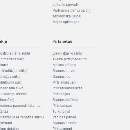
Lokanie pievadi
Pārtinamie bērnu galdiņi
sabiedriskai telpai
Mājas aptieciņas
ūkņi
Pirtslietas
gstspiediena sūkņi
Elektriskās krāsnis
ntrbēdzes sūkņi
Tvaika pirts piederumi
kurei
Malkas krāsnis
cirkulācijas sūkņi
Saunas durvis
enāžas sūkņi
Saunas logi
iļurbuma sūkņi
Pirts aksesuāri
ndensāta sūkņi
Infrasarkanās pirtis
tekūdeņu ierīces
Pirts baļļas
ltumsūkņi
Saunas kabīnes
iediena paaugstināšanas
Pirts lampas
kārtas
Turku pirtis
nalizācijas/Drenāžas sūkņu
Vadības paneļi
ederumi
Saunas aromāti
kņu detaļas
Pirts akmeņi