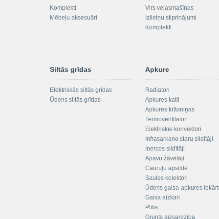
Komplekti
Virs veļasmašīnas
Mēbeļu aksesuāri
Izlietņu stiprinājumi
Komplekti
Siltās grīdas
Apkure
Elektriskās siltās grīdas
Radiatori
Ūdens siltās grīdas
Apkures katli
Apkures krāsniņas
Termoventilatori
Elektriskie konvektori
Infrasarkano staru sildītāji
Inerces sildītāji
Apavu žāvētāji
Cauruļu apsilde
Saules kolektori
Ūdens gaisa-apkures iekār
Gaisa aizkari
Plītis
Grunts aizsardzība