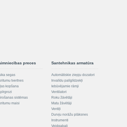
aimniecības preces
Santehnikas armatūra
aika segas
Automātiskie ziepju dozatori
kritumu tvertnes
Invalīdu palīglīdzekļi
ļas kopšana
Iebūvējamie rāmji
pīrgrozi
Ventilatori
irošanas sistēmas
Roku žāvētāji
kritumu maisi
Matu žāvētāji
Ventiļi
Durvju norāžu plāksnes
Instrumenti
Veidgabali