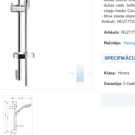
- dušas vads Isifl
- ziepju trauks Ca
- blīve stieņa stip
Artikuls: HG27772
Artikuls:
HG2777
Ražotājs:
Hansgr
SPECIFIKĀCI
Krāsa:
Hroms
Garantija:
5 Gadi