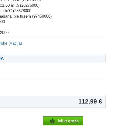
ex1,60 m ½ (28276000)
ssetta’C (28678000
rināšanai pie flīzēm (97450000)
000
2000
ohe (Vācija)
JA
112,99 €
Ielikt grozā