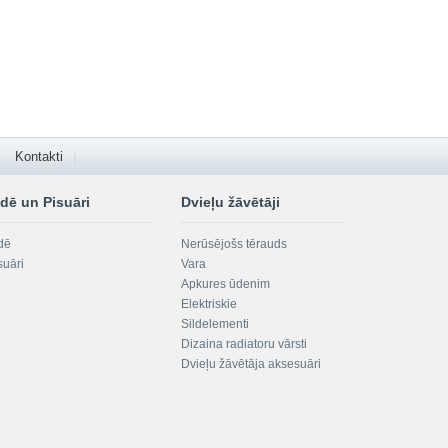
Kontakti
dē un Pisuāri
Dvieļu žāvētāji
dē
Nerūsējošs tērauds
suāri
Vara
Apkures ūdenim
Elektriskie
Sildelementi
Dizaina radiatoru vārsti
Dvieļu žāvētāja aksesuāri