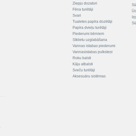
Ziepju dozatori
Sū
Fēna turētāji
Ūd
Svari
Iz
Tualetes papīra dozētāji
Sū
Papīra dvieļu turētāji
Piederumi bērniem
Sīklietu uzglabāšana
Vannas istabas piederumi
Vannasistabas pulksteņi
Roku balsti
Kāju atbalsti
Sveču turētāji
Aksesuāru sistēmas
s