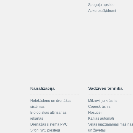
Spoguļu apsilde
Apkures šķidrumi
Kanalizācija
Sadzīves tehnika
Notekūdeņu un drenāžas
Mikroviļņu krāsnis
sistēmas
Cepeškrāsnis
Bioloģiskās attīrīšanas
Nosūcēji
iekārtas
Kafijas automāti
Drenāžas sistēma PVC
Veļas mazgājamās mašīna
Sifoni,WC pieslēgi
un žāvētāji