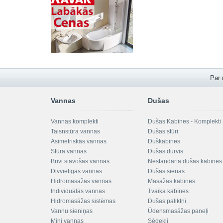
Par
Vannas
Dušas
Vannas komplekti
Dušas Kabīnes - Komplekti
Taisnstūra vannas
Dušas stūri
Asimetriskās vannas
Duškabīnes
Stūra vannas
Dušas durvis
Brīvi stāvošas vannas
Nestandarta dušas kabīnes
Divvietīgās vannas
Dušas sienas
Hidromasāžas vannas
Masāžas kabīnes
Individuālās vannas
Tvaika kabīnes
Hidromasāžas sistēmas
Dušas paliktņi
Vannu sieniņas
Ūdensmasāžas paneļi
Mini vannas
Sēdekļi