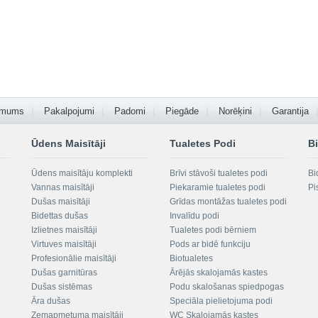
 mums
Pakalpojumi
Padomi
Piegāde
Norēķini
Garantija
Ūdens Maisītāji
Tualetes Podi
Bi
Ūdens maisītāju komplekti
Brīvi stāvoši tualetes podi
Bi
Vannas maisītāji
Piekaramie tualetes podi
Pi
Dušas maisītāji
Grīdas montāžas tualetes podi
Bidettas dušas
Invalīdu podi
Izlietnes maisītāji
Tualetes podi bērniem
Virtuves maisītāji
Pods ar bidē funkciju
Profesionālie maisītāji
Biotualetes
Dušas garnitūras
Ārējās skalojamās kastes
Dušas sistēmas
Podu skalošanas spiedpogas
Āra dušas
Speciāla pielietojuma podi
Zemapmetuma maisītāji
WC Skalojamās kastes