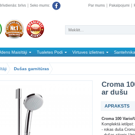
rīvdienās: brīvs
Par mums
Pakalpojumi
Seko mums:
dens Maisītāji
Tualetes Podi
Virtuves izlietnes
Santehnik
tāji
Dušas garnitūras
Croma 100
ar dušu
APRAKSTS
Croma 100 Vario/U
Komplektā ietilpst:
- rokas duša Croma
- dušas stienis Un