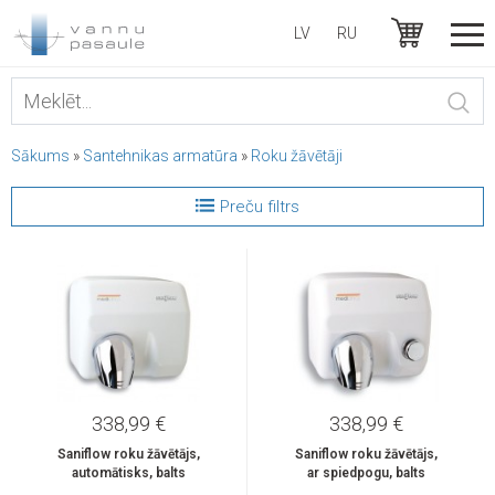
LV
RU
Sākums
»
Santehnikas armatūra
»
Roku žāvētāji
Preču filtrs
338,99 €
338,99 €
Saniflow roku žāvētājs,
Saniflow roku žāvētājs,
automātisks, balts
ar spiedpogu, balts