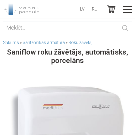
LV
RU
Sākums
»
Santehnikas armatūra
»
Roku žāvētāji
Saniflow roku žāvētājs, automātisks,
porcelāns