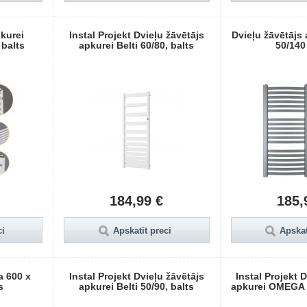
pkurei
Instal Projekt Dvieļu žāvētājs
Dvieļu žāvētājs
balts
apkurei Belti 60/80, balts
50/140
184,99 €
185,
ci
Apskatīt preci
Apskat
a 600 x
Instal Projekt Dvieļu žāvētājs
Instal Projekt 
s
apkurei Belti 50/90, balts
apkurei OMEGA R