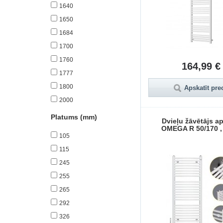
1640
1650
1684
1700
1760
164,99 €
1777
1800
Apskatīt pre
2000
Platums (mm)
Dvieļu žāvētājs a
OMEGA R 50/170 , 
105
115
245
255
265
292
326