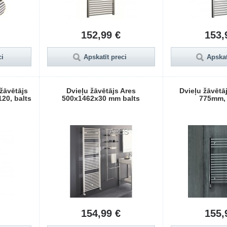
152,99 €
153,
ci
Apskatīt preci
Apskat
 žāvētājs
Dvieļu žāvētājs Ares
Dvieļu žāvētā
20, balts
500x1462x30 mm balts
775mm,
154,99 €
155,