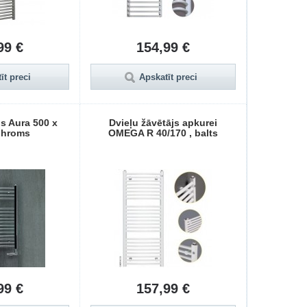
99 €
154,99 €
īt preci
Apskatīt preci
js Aura 500 x
Dvieļu žāvētājs apkurei
 hroms
OMEGA R 40/170 , balts
99 €
157,99 €