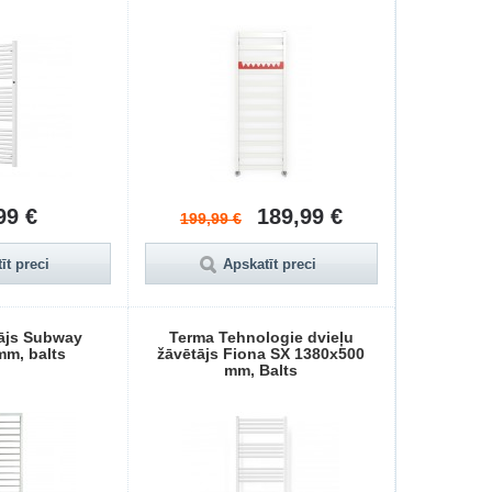
99 €
189,99 €
199,99 €
īt preci
Apskatīt preci
tājs Subway
Terma Tehnologie dvieļu
m, balts
žāvētājs Fiona SX 1380x500
mm, Balts