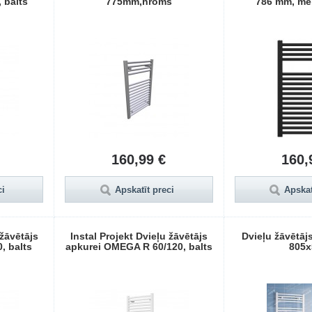
, balts
775mm,hroms
786 mm, me
160,99 €
160,
ci
Apskatīt preci
Apskat
 žāvētājs
Instal Projekt Dvieļu žāvētājs
Dvieļu žāvētā
, balts
apkurei OMEGA R 60/120, balts
805x