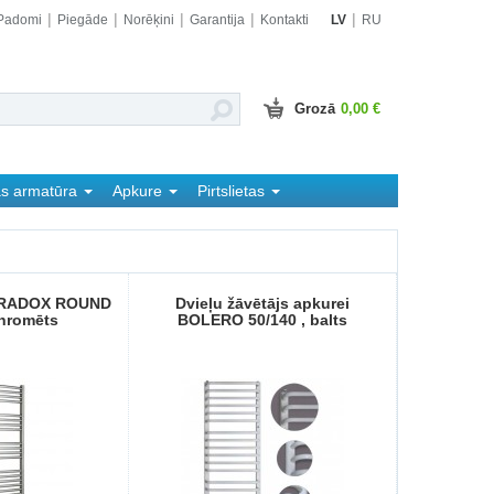
Padomi
Piegāde
Norēķini
Garantija
Kontakti
LV
RU
Grozā
0,00 €
as armatūra
Apkure
Pirtslietas
s RADOX ROUND
Dvieļu žāvētājs apkurei
hromēts
BOLERO 50/140 , balts