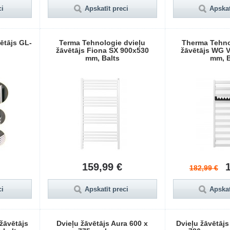
ci
Apskatīt preci
Apskat
ētājs GL-
Terma Tehnologie dvieļu
Therma Tehno
žāvētājs Fiona SX 900x530
žāvētājs WG 
mm, Balts
mm, B
159,99 €
182,99 €
ci
Apskatīt preci
Apskat
 žāvētājs
Dvieļu žāvētājs Aura 600 x
Dvieļu žāvētājs