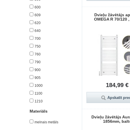
600
Dvieļu žāvētājs a
609
OMEGA R 70/120 , 
620
640
700
750
760
790
900
905
184,99 €
1000
1100
Apskatīt pre
1210
Materiāls
Dvieļu žāvētājs Aur
1856mm, balt
melnais metāls