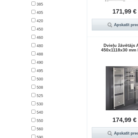
385
171,99 €
405
420
Apskatīt pre
450
460
Dvieļu žāvētājs 
480
450x1118x30 mm 
488
490
495
500
508
525
530
540
174,99 €
550
560
Apskatīt pre
590