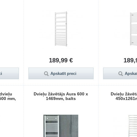
189,99 €
189,
ci
Apskatīt preci
Apskat
dvieļu
Dvieļu žāvētājs Aura 600 x
Dvieļu žāvē
x500 mm,
1469mm, balts
450x1261m