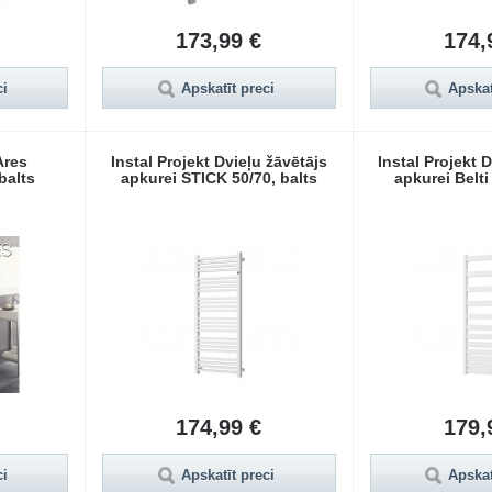
173,99 €
174,
ci
Apskatīt preci
Apskat
Ares
Instal Projekt Dvieļu žāvētājs
Instal Projekt 
balts
apkurei STICK 50/70, balts
apkurei Belti
174,99 €
179,
ci
Apskatīt preci
Apskat