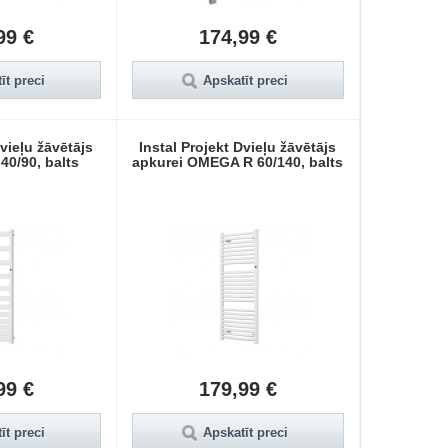
99 €
174,99 €
īt preci
Apskatīt preci
Dvieļu žāvētājs
Instal Projekt Dvieļu žāvētājs
 40/90, balts
apkurei OMEGA R 60/140, balts
99 €
179,99 €
īt preci
Apskatīt preci