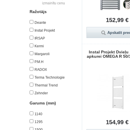
izmainītu cenu
Ražotājs
152,99 €
Deante
Instal Projekt
Apskatīt pre
IRSAP
Kermi
Instal Projekt Dvieļu
Margaroli
apkurei OMEGA R 50/1
P.M.H
RADOX
Terma Technologie
Thermal Trend
Zehnder
Garums (mm)
1140
154,99 €
1295
1500