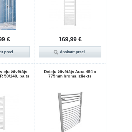
99 €
169,99 €
īt preci
Apskatīt preci
Dvieļu žāvētājs
Dvieļu žāvētājs Aura 494 x
 50/140, balts
775mm,hroms,izliekts