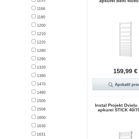
1135
apkurei Belti 40/80
1166
1180
1200
1210
1220
1280
1290
1320
159,99 €
1380
1470
Apskatīt pre
1480
1500
Instal Projekt Dvieļu
1508
apkurei STICK 40/70
1600
1630
1631