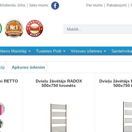
rīvdienās: brīvs
Par mums
Pakalpojumi
Seko mums:
dens Maisītāji
Tualetes Podi
Virtuves izlietnes
Santehnik
āji
Apkures ūdenim
rei RETTO
Dvieļu žāvētājs RADOX
Dvieļu žāvētāj
500x750 hromēts
500x750 