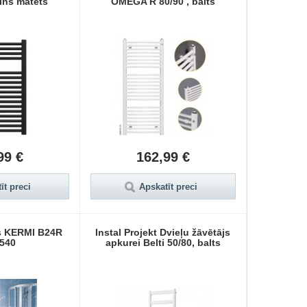
lns matēts
OMEGA R 80/90 , balts
99 €
162,99 €
īt preci
Apskatīt preci
js KERMI B24R
Instal Projekt Dvieļu žāvētājs
540
apkurei Belti 50/80, balts