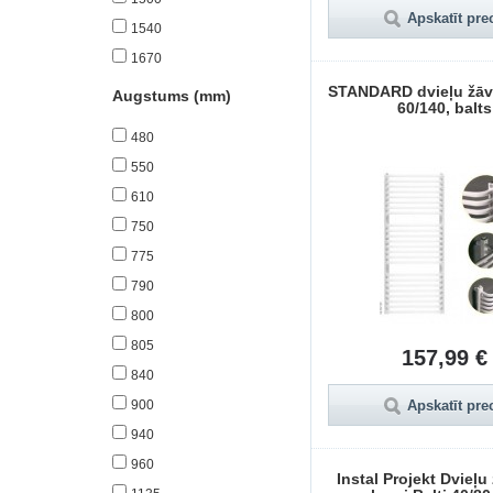
Apskatīt pre
1540
1670
STANDARD dvieļu žāv
Augstums (mm)
60/140, balts
480
550
610
750
775
790
800
805
157,99 €
840
900
Apskatīt pre
940
960
Instal Projekt Dvieļu