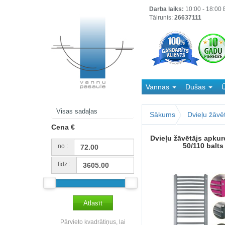
Darba laiks:
10:00 - 18:00 B
Tālrunis:
26637111
Vannas
Dušas
Ū
Kanalizācija
Visas sadaļas
Sākums
Dvieļu žāvēt
Cena €
Dvieļu žāvētājs apku
50/110 balts
no :
līdz :
Pārvieto kvadrātiņus, lai