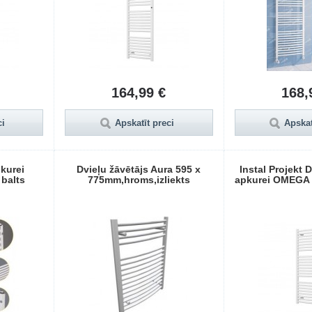
164,99 €
168,
ci
Apskatīt preci
Apskat
pkurei
Dvieļu žāvētājs Aura 595 x
Instal Projekt 
balts
775mm,hroms,izliekts
apkurei OMEGA R