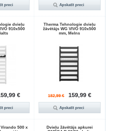
īt preci
Apskatīt preci
logie dvieļu
Therma Tehnologie dvieļu
VIVO 910x500
žāvētājs WG VIVO 910x500
alts
mm, Melns
159,99 €
159,99 €
182,99 €
īt preci
Apskatīt preci
 Virando 500 x
Dvieļu žāvētājs apkurei