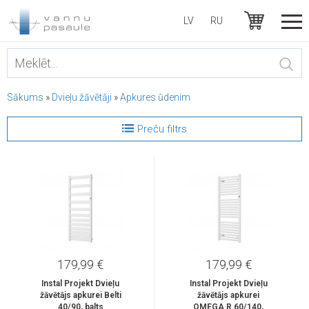
LV
RU
Sākums
»
Dvieļu žāvētāji
»
Apkures ūdenim
Preču filtrs
179,99 €
179,99 €
Instal Projekt Dvieļu
Instal Projekt Dvieļu
žāvētājs apkurei Belti
žāvētājs apkurei
40/90, balts
OMEGA R 60/140,