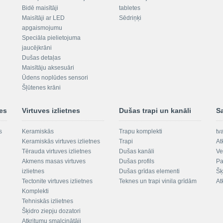
Bidē maisītāji
tabletes
Maisītāji ar LED
Sēdriņķi
apgaismojumu
Speciāla pielietojuma
jaucējkrāni
Dušas detaļas
Maisītāju aksesuāri
Ūdens noplūdes sensori
Šļūtenes krāni
nes
Virtuves izlietnes
Dušas trapi un kanāli
S
s
Keramiskās
Trapu komplekti
tv
Keramiskās virtuves izlietnes
Trapi
At
Tērauda virtuves izlietnes
Dušas kanāli
Ve
Akmens masas virtuves
Dušas profils
Pa
izlietnes
Dušas grīdas elementi
Šķ
Tectonite virtuves izlietnes
Teknes un trapi vinila grīdām
At
Komplekti
Tehniskās izlietnes
Šķidro ziepju dozatori
Atkritumu smalcinātāji