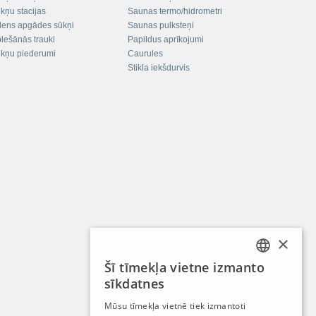
kņu stacijas
Saunas termo/hidrometri
ens apgādes sūkņi
Saunas pulksteņi
plešānās trauki
Papildus aprīkojumi
kņu piederumi
Caurules
Stikla iekšdurvis
×
Šī tīmekļa vietne izmanto
LATVIAN
sīkdatnes
RUSSIAN
Mūsu tīmekļa vietnē tiek izmantoti