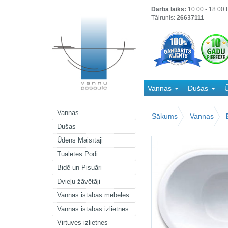
Darba laiks:
10:00 - 18:00 B
Tālrunis:
26637111
Vannas
Dušas
Ū
Kanalizācija
Vannas
Sākums
Vannas
Dušas
Ūdens Maisītāji
Tualetes Podi
Bidē un Pisuāri
Dvieļu žāvētāji
Vannas istabas mēbeles
Vannas istabas izlietnes
Virtuves izlietnes