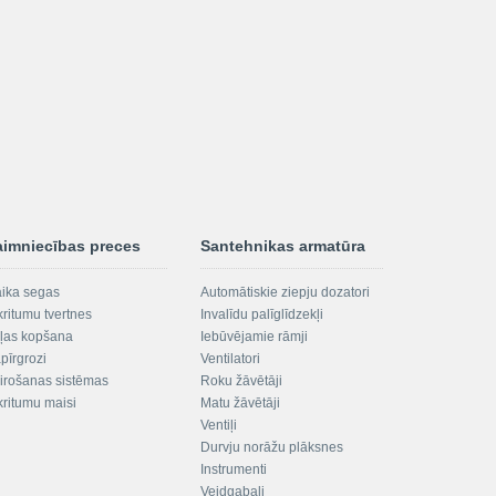
aimniecības preces
Santehnikas armatūra
aika segas
Automātiskie ziepju dozatori
kritumu tvertnes
Invalīdu palīglīdzekļi
ļas kopšana
Iebūvējamie rāmji
pīrgrozi
Ventilatori
irošanas sistēmas
Roku žāvētāji
kritumu maisi
Matu žāvētāji
Ventiļi
Durvju norāžu plāksnes
Instrumenti
Veidgabali