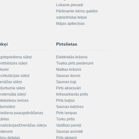
Lokanie pievadi
Pārtinamie bērnu galdiņi
sabiedriskai telpai
Mājas aptieciņas
ūkņi
Pirtslietas
gstspiediena sūkņi
Elektriskās krāsnis
ntrbēdzes sūkņi
Tvaika pirts piederumi
kurei
Malkas krāsnis
cirkulācijas sūkņi
Saunas durvis
enāžas sūkņi
Saunas logi
iļurbuma sūkņi
Pirts aksesuāri
ndensāta sūkņi
Infrasarkanās pirtis
tekūdeņu ierīces
Pirts baļļas
ltumsūkņi
Saunas kabīnes
iediena paaugstināšanas
Pirts lampas
kārtas
Turku pirtis
nalizācijas/Drenāžas sūkņu
Vadības paneļi
ederumi
Saunas aromāti
kņu detaļas
Pirts akmeņi