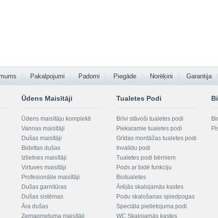
 mums
Pakalpojumi
Padomi
Piegāde
Norēķini
Garantija
Ūdens Maisītāji
Tualetes Podi
Bi
Ūdens maisītāju komplekti
Brīvi stāvoši tualetes podi
Bi
Vannas maisītāji
Piekaramie tualetes podi
Pi
Dušas maisītāji
Grīdas montāžas tualetes podi
Bidettas dušas
Invalīdu podi
Izlietnes maisītāji
Tualetes podi bērniem
Virtuves maisītāji
Pods ar bidē funkciju
Profesionālie maisītāji
Biotualetes
Dušas garnitūras
Ārējās skalojamās kastes
Dušas sistēmas
Podu skalošanas spiedpogas
Āra dušas
Speciāla pielietojuma podi
Zemapmetuma maisītāji
WC Skalojamās kastes