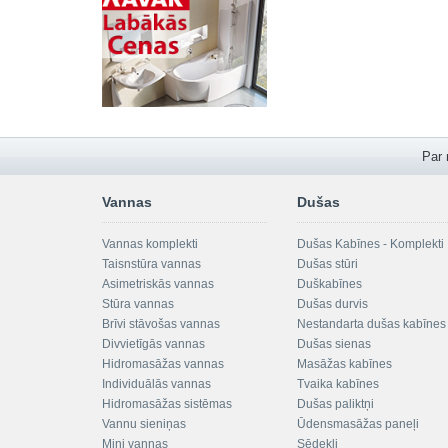
Par
Vannas
Dušas
Vannas komplekti
Dušas Kabīnes - Komplekti
Taisnstūra vannas
Dušas stūri
Asimetriskās vannas
Duškabīnes
Stūra vannas
Dušas durvis
Brīvi stāvošas vannas
Nestandarta dušas kabīnes
Divvietīgās vannas
Dušas sienas
Hidromasāžas vannas
Masāžas kabīnes
Individuālās vannas
Tvaika kabīnes
Hidromasāžas sistēmas
Dušas paliktņi
Vannu sieniņas
Ūdensmasāžas paneļi
Mini vannas
Sēdekļi