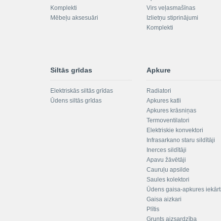
Komplekti
Virs veļasmašīnas
Mēbeļu aksesuāri
Izlietņu stiprinājumi
Komplekti
Siltās grīdas
Apkure
Elektriskās siltās grīdas
Radiatori
Ūdens siltās grīdas
Apkures katli
Apkures krāsniņas
Termoventilatori
Elektriskie konvektori
Infrasarkano staru sildītāji
Inerces sildītāji
Apavu žāvētāji
Cauruļu apsilde
Saules kolektori
Ūdens gaisa-apkures iekār
Gaisa aizkari
Plītis
Grunts aizsardzība