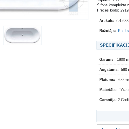
Sifons komplektā ne
Preces kods: 291
Artikuls:
291200
Ražotājs:
Kaldew
SPECIFIKĀCI
Garums:
1800 
Augstums:
580
Platums:
800 m
Materiāls:
Tērau
Garantija:
2 Gadi