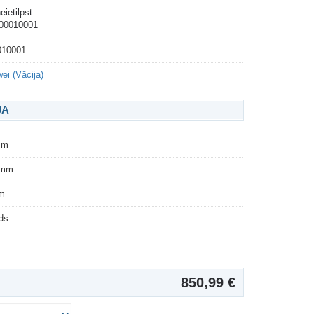
ietilpst
200010001
010001
ei (Vācija)
JA
mm
 mm
m
ds
850,99 €