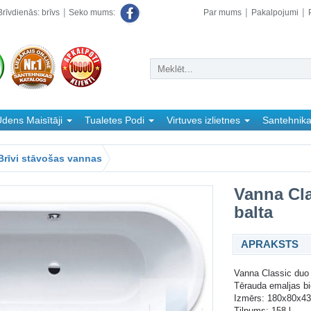
rīvdienās: brīvs
Par mums
Pakalpojumi
Seko mums:
dens Maisītāji
Tualetes Podi
Virtuves izlietnes
Santehnik
Brīvi stāvošas vannas
Vanna Cla
balta
APRAKSTS
Vanna Classic duo
Tērauda emaljas 
Izmērs: 180x80x4
Tilpums: 158 l