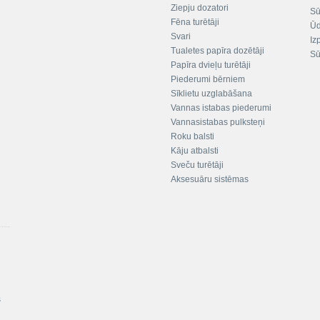
Ziepju dozatori
Sū
Fēna turētāji
Ūd
Svari
Iz
Tualetes papīra dozētāji
Sū
Papīra dvieļu turētāji
Piederumi bērniem
Sīklietu uzglabāšana
Vannas istabas piederumi
Vannasistabas pulksteņi
Roku balsti
Kāju atbalsti
Sveču turētāji
Aksesuāru sistēmas
s