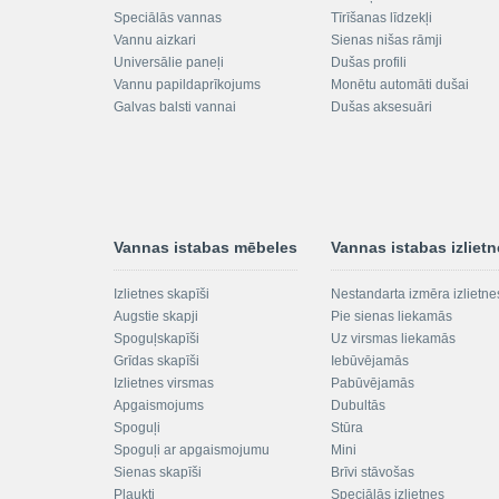
Speciālās vannas
Tīrīšanas līdzekļi
Vannu aizkari
Sienas nišas rāmji
Universālie paneļi
Dušas profili
Vannu papildaprīkojums
Monētu automāti dušai
Galvas balsti vannai
Dušas aksesuāri
Vannas istabas mēbeles
Vannas istabas izliet
Izlietnes skapīši
Nestandarta izmēra izlietne
Augstie skapji
Pie sienas liekamās
Spoguļskapīši
Uz virsmas liekamās
Grīdas skapīši
Iebūvējamās
Izlietnes virsmas
Pabūvējamās
Apgaismojums
Dubultās
Spoguļi
Stūra
Spoguļi ar apgaismojumu
Mini
Sienas skapīši
Brīvi stāvošas
Plaukti
Speciālās izlietnes