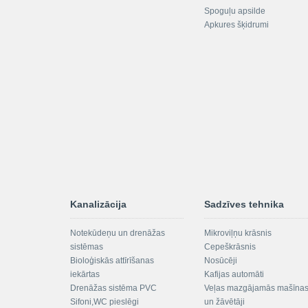
Spoguļu apsilde
Apkures šķidrumi
Kanalizācija
Sadzīves tehnika
Notekūdeņu un drenāžas
Mikroviļņu krāsnis
sistēmas
Cepeškrāsnis
Bioloģiskās attīrīšanas
Nosūcēji
iekārtas
Kafijas automāti
Drenāžas sistēma PVC
Veļas mazgājamās mašīna
Sifoni,WC pieslēgi
un žāvētāji