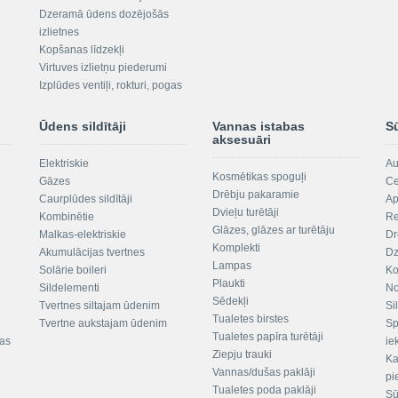
Dzeramā ūdens dozējošās
izlietnes
Kopšanas līdzekļi
Virtuves izlietņu piederumi
Izplūdes ventiļi, rokturi, pogas
Ūdens sildītāji
Vannas istabas
S
aksesuāri
Elektriskie
Au
Kosmētikas spoguļi
Gāzes
Ce
Drēbju pakaramie
Caurplūdes sildītāji
Ap
Dvieļu turētāji
Kombinētie
Re
Glāzes, glāzes ar turētāju
Malkas-elektriskie
Dr
Komplekti
Akumulācijas tvertnes
Dz
Lampas
Solārie boileri
Ko
Plaukti
Sildelementi
No
Sēdekļi
Tvertnes siltajam ūdenim
Si
Tualetes birstes
Tvertne aukstajam ūdenim
Sp
Tualetes papīra turētāji
tas
ie
Ziepju trauki
Ka
Vannas/dušas paklāji
pi
Tualetes poda paklāji
Sū