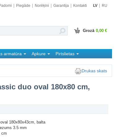
Padomi
Piegāde
Norēķini
Garantija
Kontakti
LV
RU
Grozā
0,00 €
as armatūra
Apkure
Pirtslietas
Drukas skats
ssic duo oval 180x80 cm,
 oval 180x80x43cm, balta
biezums 3.5 mm
3 cm