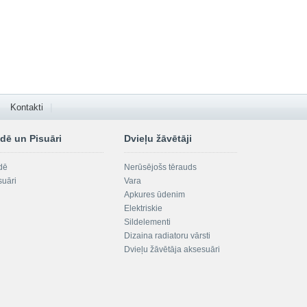
Kontakti
dē un Pisuāri
Dvieļu žāvētāji
dē
Nerūsējošs tērauds
suāri
Vara
Apkures ūdenim
Elektriskie
Sildelementi
Dizaina radiatoru vārsti
Dvieļu žāvētāja aksesuāri