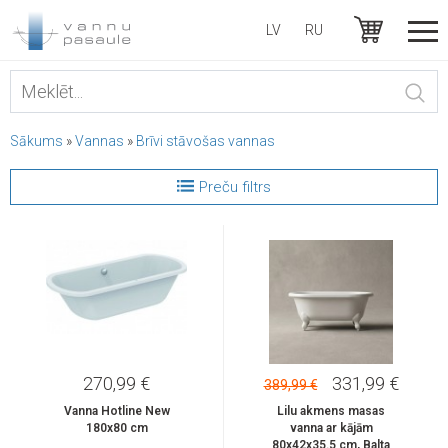
LV
RU
Sākums
»
Vannas
»
Brīvi stāvošas vannas
Preču filtrs
270,99 €
331,99 €
389,99 €
Vanna Hotline New
Lilu akmens masas
180x80 cm
vanna ar kājām
80x42x35.5 cm, Balta