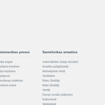
aimniecības preces
Santehnikas armatūra
aika segas
Automātiskie ziepju dozatori
kritumu tvertnes
Invalīdu palīglīdzekļi
ļas kopšana
Iebūvējamie rāmji
pīrgrozi
Ventilatori
irošanas sistēmas
Roku žāvētāji
kritumu maisi
Matu žāvētāji
Ventiļi
Durvju norāžu plāksnes
Instrumenti
Veidgabali