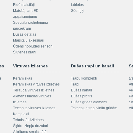
Bidē maisītāji
tabletes
Maisītāji ar LED
Sēdriņķi
apgaismojumu
Speciāla pielietojuma
jaucējkrāni
Dušas detaļas
Maisītāju aksesuāri
Ūdens noplūdes sensori
Šļūtenes krāni
nes
Virtuves izlietnes
Dušas trapi un kanāli
S
s
Keramiskās
Trapu komplekti
tv
Keramiskās virtuves izlietnes
Trapi
At
Tērauda virtuves izlietnes
Dušas kanāli
Ve
Akmens masas virtuves
Dušas profils
Pa
izlietnes
Dušas grīdas elementi
Šķ
Tectonite virtuves izlietnes
Teknes un trapi vinila grīdām
At
Komplekti
Tehniskās izlietnes
Šķidro ziepju dozatori
Atkritumu smalcinātāji