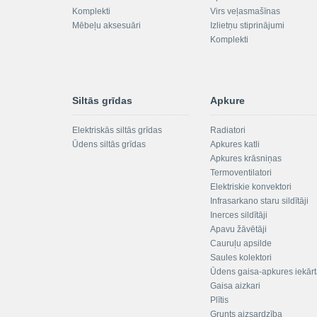
Komplekti
Virs veļasmašīnas
Mēbeļu aksesuāri
Izlietņu stiprinājumi
Komplekti
Siltās grīdas
Apkure
Elektriskās siltās grīdas
Radiatori
Ūdens siltās grīdas
Apkures katli
Apkures krāsniņas
Termoventilatori
Elektriskie konvektori
Infrasarkano staru sildītāji
Inerces sildītāji
Apavu žāvētāji
Cauruļu apsilde
Saules kolektori
Ūdens gaisa-apkures iekār
Gaisa aizkari
Plītis
Grunts aizsardzība