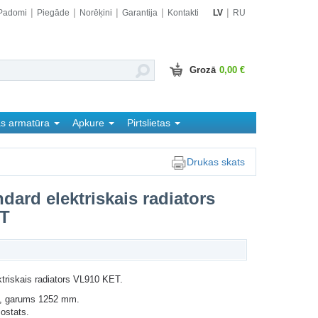
Padomi
Piegāde
Norēķini
Garantija
Kontakti
LV
RU
Grozā
0,00 €
as armatūra
Apkure
Pirtslietas
Drukas skats
dard elektriskais radiators
T
triskais radiators VL910 KET.
 garums 1252 mm.
ostats.