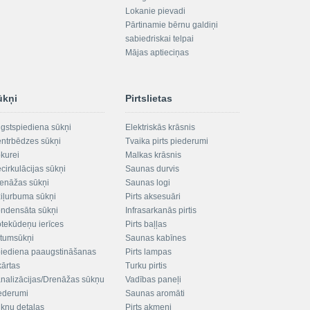
Lokanie pievadi
Pārtinamie bērnu galdiņi
sabiedriskai telpai
Mājas aptieciņas
ūkņi
Pirtslietas
gstspiediena sūkņi
Elektriskās krāsnis
ntrbēdzes sūkņi
Tvaika pirts piederumi
kurei
Malkas krāsnis
cirkulācijas sūkņi
Saunas durvis
enāžas sūkņi
Saunas logi
iļurbuma sūkņi
Pirts aksesuāri
ndensāta sūkņi
Infrasarkanās pirtis
tekūdeņu ierīces
Pirts baļļas
ltumsūkņi
Saunas kabīnes
iediena paaugstināšanas
Pirts lampas
kārtas
Turku pirtis
nalizācijas/Drenāžas sūkņu
Vadības paneļi
ederumi
Saunas aromāti
kņu detaļas
Pirts akmeņi