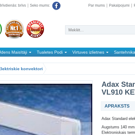
rīvdienās: brīvs
Par mums
Pakalpojumi
Seko mums:
dens Maisītāji
Tualetes Podi
Virtuves izlietnes
Santehnik
Elektriskie konvektori
Adax Stan
VL910 KE
APRAKSTS
Adax Standard elek
Augstums 140 mm,
Elektroniskais term