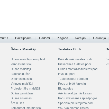
 mums
Pakalpojumi
Padomi
Piegāde
Norēķini
Garantija
Ūdens Maisītāji
Tualetes Podi
Bi
Ūdens maisītāju komplekti
Brīvi stāvoši tualetes podi
Bi
Vannas maisītāji
Piekaramie tualetes podi
Pi
Dušas maisītāji
Grīdas montāžas tualetes podi
Bidettas dušas
Invalīdu podi
Izlietnes maisītāji
Tualetes podi bērniem
Virtuves maisītāji
Pods ar bidē funkciju
Profesionālie maisītāji
Biotualetes
Dušas garnitūras
Ārējās skalojamās kastes
Dušas sistēmas
Podu skalošanas spiedpogas
Āra dušas
Speciāla pielietojuma podi
Zemapmetuma maisītāji
WC Skalojamās kastes