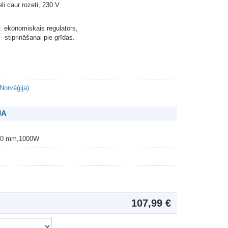
i caur rozeti, 230 V
: ekonomiskais regulators,
- stiprināšanai pie grīdas.
Norvēģija)
JA
40 mm,1000W
107,99 €