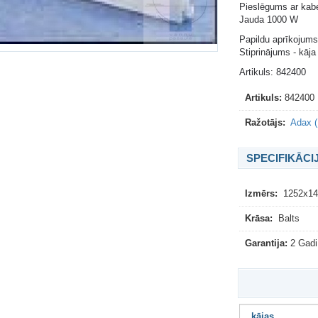
Pieslēgums ar kabel
Jauda 1000 W
Papildu aprīkojums
Stiprinājums - kāja 
Artikuls: 842400
Artikuls:
842400
Ražotājs:
Adax (
SPECIFIKĀCI
Izmērs:
1252x1
Krāsa:
Balts
Garantija:
2 Gadi