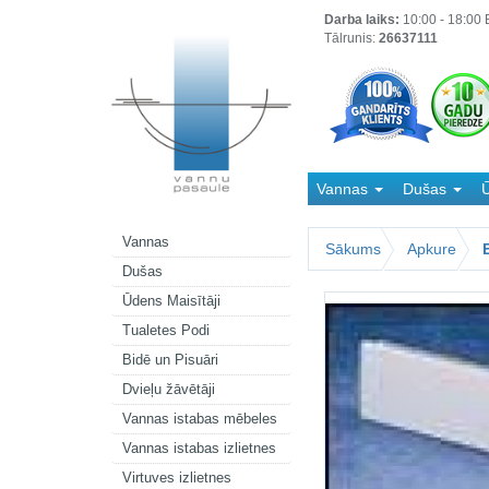
Darba laiks:
10:00 - 18:00 B
Tālrunis:
26637111
Vannas
Dušas
Ū
Kanalizācija
Vannas
Sākums
Apkure
Dušas
Ūdens Maisītāji
Tualetes Podi
Bidē un Pisuāri
Dvieļu žāvētāji
Vannas istabas mēbeles
Vannas istabas izlietnes
Virtuves izlietnes