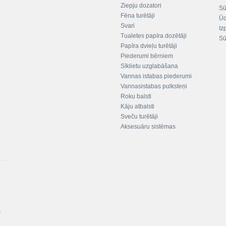
Ziepju dozatori
Sū
Fēna turētāji
Ūd
Svari
Iz
Tualetes papīra dozētāji
Sū
Papīra dvieļu turētāji
Piederumi bērniem
Sīklietu uzglabāšana
Vannas istabas piederumi
Vannasistabas pulksteņi
Roku balsti
Kāju atbalsti
Sveču turētāji
Aksesuāru sistēmas
s