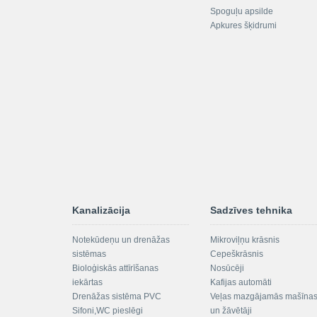
Spoguļu apsilde
Apkures šķidrumi
Kanalizācija
Sadzīves tehnika
Notekūdeņu un drenāžas
Mikroviļņu krāsnis
sistēmas
Cepeškrāsnis
Bioloģiskās attīrīšanas
Nosūcēji
iekārtas
Kafijas automāti
Drenāžas sistēma PVC
Veļas mazgājamās mašīna
Sifoni,WC pieslēgi
un žāvētāji