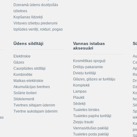
Dzeramā ūdens dozējošās
izlietnes
Kopšanas līdzekļi
Virtuves izlietņu piederumi
Izplūdes ventiļi, rokturi, pogas
Ūdens sildītāji
Vannas istabas
S
aksesuāri
Elektriskie
Au
Kosmētikas spoguļi
Gāzes
Ce
Drēbju pakaramie
Caurplūdes sildītāji
Ap
Dvieļu turētāji
Kombinētie
Re
Glāzes, glāzes ar turētāju
Malkas-elektriskie
Dr
Komplekti
Akumulācijas tvertnes
Dz
Lampas
Solārie boileri
Ko
Plaukti
Sildelementi
No
Sēdekļi
Tvertnes siltajam ūdenim
Si
Tualetes birstes
Tvertne aukstajam ūdenim
Sp
Tualetes papīra turētāji
tas
ie
Ziepju trauki
Ka
Vannas/dušas paklāji
pi
Tualetes poda paklāji
Sū