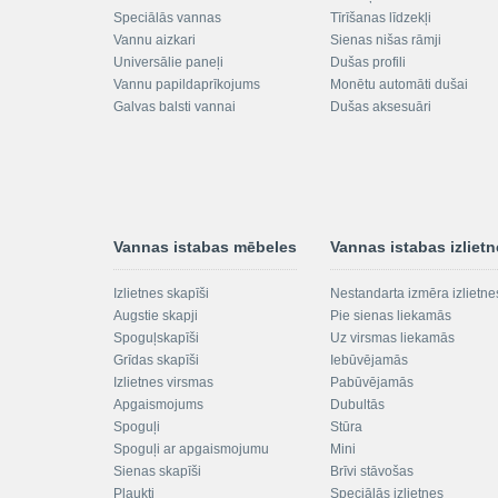
Speciālās vannas
Tīrīšanas līdzekļi
Vannu aizkari
Sienas nišas rāmji
Universālie paneļi
Dušas profili
Vannu papildaprīkojums
Monētu automāti dušai
Galvas balsti vannai
Dušas aksesuāri
Vannas istabas mēbeles
Vannas istabas izliet
Izlietnes skapīši
Nestandarta izmēra izlietne
Augstie skapji
Pie sienas liekamās
Spoguļskapīši
Uz virsmas liekamās
Grīdas skapīši
Iebūvējamās
Izlietnes virsmas
Pabūvējamās
Apgaismojums
Dubultās
Spoguļi
Stūra
Spoguļi ar apgaismojumu
Mini
Sienas skapīši
Brīvi stāvošas
Plaukti
Speciālās izlietnes