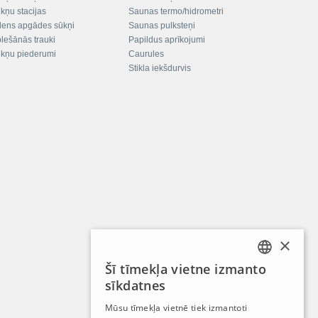
kņu stacijas
Saunas termo/hidrometri
ens apgādes sūkņi
Saunas pulksteņi
plešānās trauki
Papildus aprīkojumi
kņu piederumi
Caurules
Stikla iekšdurvis
×
Šī tīmekļa vietne izmanto
LATVIAN
sīkdatnes
RUSSIAN
Mūsu tīmekļa vietnē tiek izmantoti