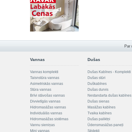
Par
Vannas
Dušas
Vannas komplekti
Dušas Kabīnes - Komplekti
Taisnstūra vannas
Dušas stūri
Asimetriskās vannas
Duškabīnes
Stūra vannas
Dušas durvis
Brīvi stāvošas vannas
Nestandarta dušas kabīnes
Divvietīgās vannas
Dušas sienas
Hidromasāžas vannas
Masāžas kabīnes
Individuālās vannas
Tvaika kabīnes
Hidromasāžas sistēmas
Dušas paliktņi
Vannu sieniņas
Ūdensmasāžas paneļi
Mini vannas
Sēdekļi