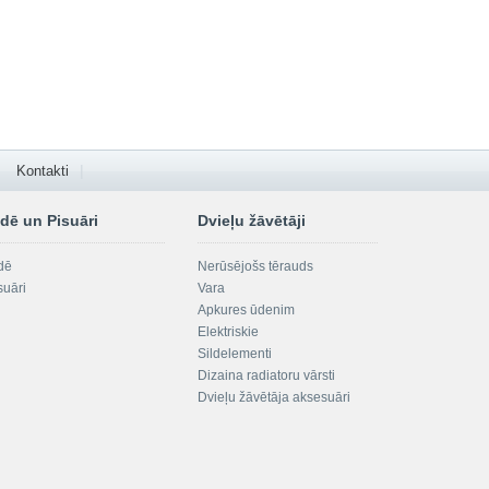
Kontakti
dē un Pisuāri
Dvieļu žāvētāji
dē
Nerūsējošs tērauds
suāri
Vara
Apkures ūdenim
Elektriskie
Sildelementi
Dizaina radiatoru vārsti
Dvieļu žāvētāja aksesuāri