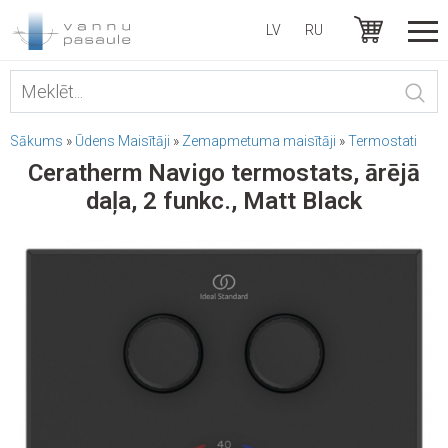
LV
RU
Sākums
»
Ūdens Maisītāji
»
Zemapmetuma maisītāji
»
Termostati
Ceratherm Navigo termostats, ārējā
daļa, 2 funkc., Matt Black