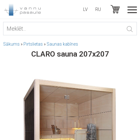
LV
RU
Sākums
»
Pirtslietas
»
Saunas kabīnes
CLARO sauna 207x207