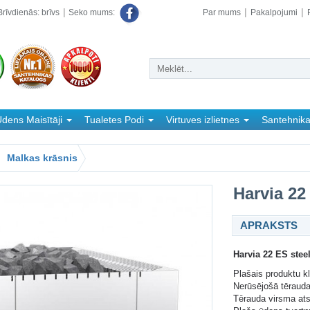
rīvdienās: brīvs
Par mums
Pakalpojumi
Seko mums:
dens Maisītāji
Tualetes Podi
Virtuves izlietnes
Santehnik
Malkas krāsnis
Harvia 22
APRAKSTS
Harvia 22 ES stee
Plašais produktu kl
Nerūsējošā tērauda
Tērauda virsma ats