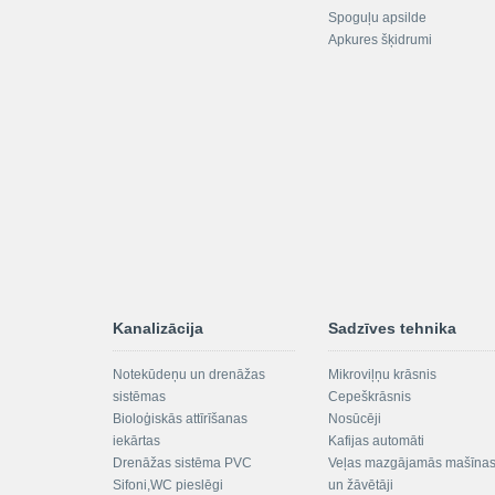
Spoguļu apsilde
Apkures šķidrumi
Kanalizācija
Sadzīves tehnika
Notekūdeņu un drenāžas
Mikroviļņu krāsnis
sistēmas
Cepeškrāsnis
Bioloģiskās attīrīšanas
Nosūcēji
iekārtas
Kafijas automāti
Drenāžas sistēma PVC
Veļas mazgājamās mašīna
Sifoni,WC pieslēgi
un žāvētāji