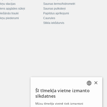
kņu stacijas
Saunas termo/hidrometri
ens apgādes sūkņi
Saunas pulksteņi
plešānās trauki
Papildus aprīkojumi
kņu piederumi
Caurules
Stikla iekšdurvis
×
Šī tīmekļa vietne izmanto
LATVIAN
sīkdatnes
RUSSIAN
Mūsu tīmekļa vietnē tiek izmantoti