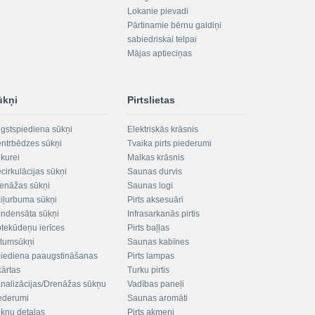
Lokanie pievadi
Pārtinamie bērnu galdiņi
sabiedriskai telpai
Mājas aptieciņas
ūkņi
Pirtslietas
gstspiediena sūkņi
Elektriskās krāsnis
ntrbēdzes sūkņi
Tvaika pirts piederumi
kurei
Malkas krāsnis
cirkulācijas sūkņi
Saunas durvis
enāžas sūkņi
Saunas logi
iļurbuma sūkņi
Pirts aksesuāri
ndensāta sūkņi
Infrasarkanās pirtis
tekūdeņu ierīces
Pirts baļļas
ltumsūkņi
Saunas kabīnes
iediena paaugstināšanas
Pirts lampas
kārtas
Turku pirtis
nalizācijas/Drenāžas sūkņu
Vadības paneļi
ederumi
Saunas aromāti
kņu detaļas
Pirts akmeņi