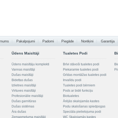
 mums
Pakalpojumi
Padomi
Piegāde
Norēķini
Garantija
Ūdens Maisītāji
Tualetes Podi
Bi
Ūdens maisītāju komplekti
Brīvi stāvoši tualetes podi
Bi
Vannas maisītāji
Piekaramie tualetes podi
Pi
Dušas maisītāji
Grīdas montāžas tualetes podi
Bidettas dušas
Invalīdu podi
Izlietnes maisītāji
Tualetes podi bērniem
Virtuves maisītāji
Pods ar bidē funkciju
Profesionālie maisītāji
Biotualetes
Dušas garnitūras
Ārējās skalojamās kastes
Dušas sistēmas
Podu skalošanas spiedpogas
Āra dušas
Speciāla pielietojuma podi
Zemapmetuma maisītāji
WC Skalojamās kastes