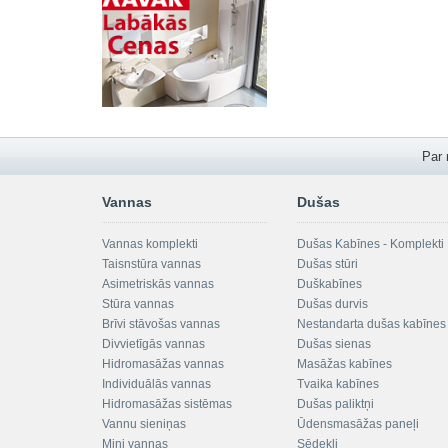
Par
Vannas
Dušas
Vannas komplekti
Dušas Kabīnes - Komplekti
Taisnstūra vannas
Dušas stūri
Asimetriskās vannas
Duškabīnes
Stūra vannas
Dušas durvis
Brīvi stāvošas vannas
Nestandarta dušas kabīnes
Divvietīgās vannas
Dušas sienas
Hidromasāžas vannas
Masāžas kabīnes
Individuālās vannas
Tvaika kabīnes
Hidromasāžas sistēmas
Dušas paliktņi
Vannu sieniņas
Ūdensmasāžas paneļi
Mini vannas
Sēdekļi