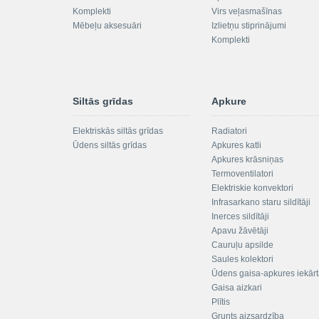
Komplekti
Virs veļasmašīnas
Mēbeļu aksesuāri
Izlietņu stiprinājumi
Komplekti
Siltās grīdas
Apkure
Elektriskās siltās grīdas
Radiatori
Ūdens siltās grīdas
Apkures katli
Apkures krāsniņas
Termoventilatori
Elektriskie konvektori
Infrasarkano staru sildītāji
Inerces sildītāji
Apavu žāvētāji
Cauruļu apsilde
Saules kolektori
Ūdens gaisa-apkures iekār
Gaisa aizkari
Plītis
Grunts aizsardzība