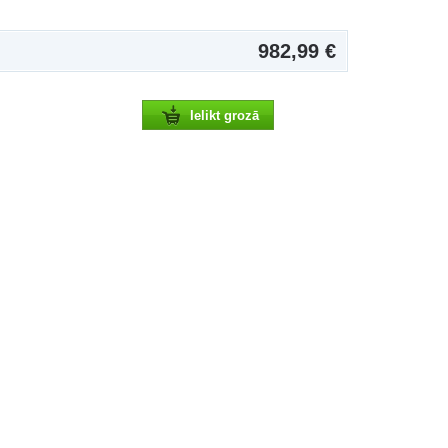
982,99 €
Ielikt grozā