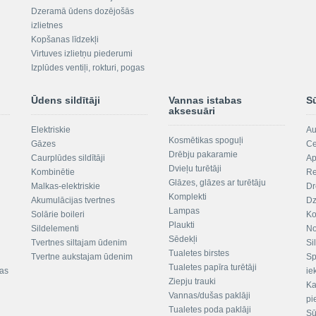
Dzeramā ūdens dozējošās
izlietnes
Kopšanas līdzekļi
Virtuves izlietņu piederumi
Izplūdes ventiļi, rokturi, pogas
Ūdens sildītāji
Vannas istabas
S
aksesuāri
Elektriskie
Au
Kosmētikas spoguļi
Gāzes
Ce
Drēbju pakaramie
Caurplūdes sildītāji
Ap
Dvieļu turētāji
Kombinētie
Re
Glāzes, glāzes ar turētāju
Malkas-elektriskie
Dr
Komplekti
Akumulācijas tvertnes
Dz
Lampas
Solārie boileri
Ko
Plaukti
Sildelementi
No
Sēdekļi
Tvertnes siltajam ūdenim
Si
Tualetes birstes
Tvertne aukstajam ūdenim
Sp
Tualetes papīra turētāji
tas
ie
Ziepju trauki
Ka
Vannas/dušas paklāji
pi
Tualetes poda paklāji
Sū