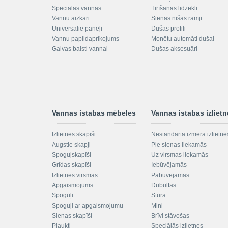
Speciālās vannas
Tīrīšanas līdzekļi
Vannu aizkari
Sienas nišas rāmji
Universālie paneļi
Dušas profili
Vannu papildaprīkojums
Monētu automāti dušai
Galvas balsti vannai
Dušas aksesuāri
Vannas istabas mēbeles
Vannas istabas izliet
Izlietnes skapīši
Nestandarta izmēra izlietne
Augstie skapji
Pie sienas liekamās
Spoguļskapīši
Uz virsmas liekamās
Grīdas skapīši
Iebūvējamās
Izlietnes virsmas
Pabūvējamās
Apgaismojums
Dubultās
Spoguļi
Stūra
Spoguļi ar apgaismojumu
Mini
Sienas skapīši
Brīvi stāvošas
Plaukti
Speciālās izlietnes