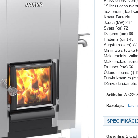
Plašs ūdens tvertņ
19 litru ūdens tver
līdz brīdim, kad s
Krāsa Tērauds
Jauda (kW) 26.1
Svars (kg) 72
Dziļums (cm) 66
Platums (cm) 45
Augstums (cm) 77
Minimālais tvaika t
Maksimālais tvaik
Maksimālais akmeņ
Dziļums (cm) 66
Ūdens tilpums (l) 1
Durvis krāsnīm (m
Dūmvadu diametrs
Artikuls:
WK220
Ražotājs:
Harvia
SPECIFIKĀCI
Garantija:
2 Gadi