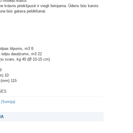
u modeļu klāsts
tne krāsns priekšpusē ir viegli lietojama. Ūdens būs karsts
auna būs gatava peldēšanai.
elpas tilpums, m3 8
a telpu daudzums, m3 22
u svars, kg 40 (Ø 10-15 cm)
9
m) 10
 (mm) 115
SES
 (Somija)
JA