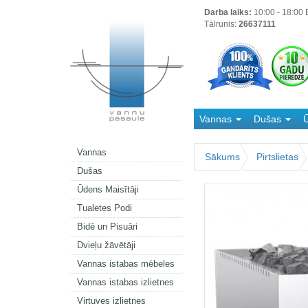
Darba laiks:
10:00 - 18:00 B
Tālrunis:
26637111
Vannas
Dušas
Ū
Kanalizācija
Vannas
Sākums
Pirtslietas
Dušas
Ūdens Maisītāji
Tualetes Podi
Bidē un Pisuāri
Dvieļu žāvētāji
Vannas istabas mēbeles
Vannas istabas izlietnes
Virtuves izlietnes