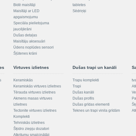
Bidē maisītāji
tabletes
Maisītāji ar LED
Sēdriņķi
apgaismojumu
Speciāla pielietojuma
jaucējkrāni
Dušas detaļas
Maisītāju aksesuāri
Ūdens noplūdes sensori
Šļūtenes krāni
nes
Virtuves izlietnes
Dušas trapi un kanāli
S
s
Keramiskās
Trapu komplekti
tv
Keramiskās virtuves izlietnes
Trapi
At
Tērauda virtuves izlietnes
Dušas kanāli
Ve
Akmens masas virtuves
Dušas profils
Pa
izlietnes
Dušas grīdas elementi
Šķ
Tectonite virtuves izlietnes
Teknes un trapi vinila grīdām
At
Komplekti
Tehniskās izlietnes
Šķidro ziepju dozatori
Atkritumu smalcinātāji