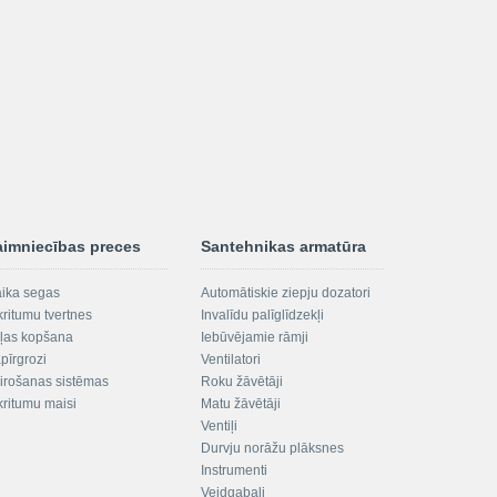
aimniecības preces
Santehnikas armatūra
aika segas
Automātiskie ziepju dozatori
kritumu tvertnes
Invalīdu palīglīdzekļi
ļas kopšana
Iebūvējamie rāmji
pīrgrozi
Ventilatori
irošanas sistēmas
Roku žāvētāji
kritumu maisi
Matu žāvētāji
Ventiļi
Durvju norāžu plāksnes
Instrumenti
Veidgabali