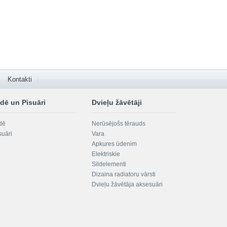
Kontakti
dē un Pisuāri
Dvieļu žāvētāji
dē
Nerūsējošs tērauds
suāri
Vara
Apkures ūdenim
Elektriskie
Sildelementi
Dizaina radiatoru vārsti
Dvieļu žāvētāja aksesuāri