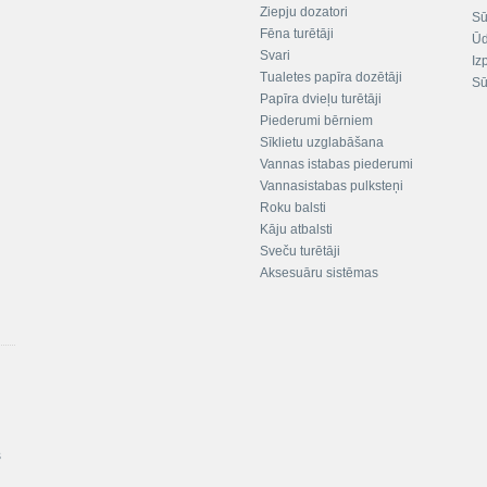
Ziepju dozatori
Sū
Fēna turētāji
Ūd
Svari
Iz
Tualetes papīra dozētāji
Sū
Papīra dvieļu turētāji
Piederumi bērniem
Sīklietu uzglabāšana
Vannas istabas piederumi
Vannasistabas pulksteņi
Roku balsti
Kāju atbalsti
Sveču turētāji
Aksesuāru sistēmas
s