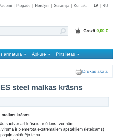
Padomi
Piegāde
Norēķini
Garantija
Kontakti
LV
RU
Grozā
0,00 €
as armatūra
Apkure
Pirtslietas
Drukas skats
 ES steel malkas krāsns
l malkas krāsns
āsts ietver arī krāsnis ar ūdens tvertnēm.
 virsma ir piemērota ekstremāliem apstākļiem (ieteicams)
poguļo apkārtējo telpu.