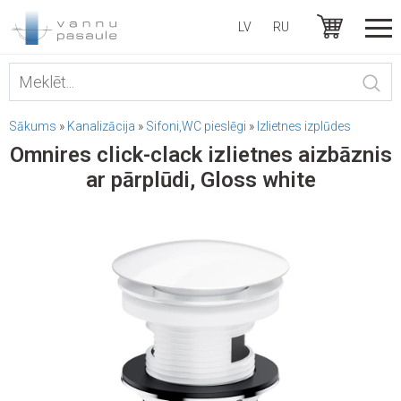
LV
RU
Sākums
»
Kanalizācija
»
Sifoni,WC pieslēgi
»
Izlietnes izplūdes
Omnires click-clack izlietnes aizbāznis
ar pārplūdi, Gloss white