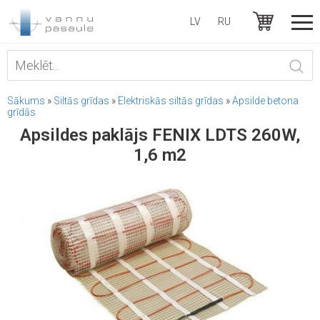
LV
RU
Sākums
»
Siltās grīdas
»
Elektriskās siltās grīdas
»
Apsilde betona
grīdās
Apsildes paklājs FENIX LDTS 260W,
1,6 m2