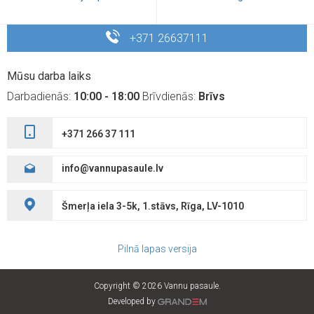
+371 26637111
Mūsu darba laiks
Darbadienās:
10:00 - 18:00
Brīvdienās:
Brīvs
+371 266 37 111
info@vannupasaule.lv
Šmerļa iela 3-5k, 1.stāvs, Rīga, LV-1010
Pilnā lapas versija
Copyright © 2026 Vannu pasaule.
Developed by