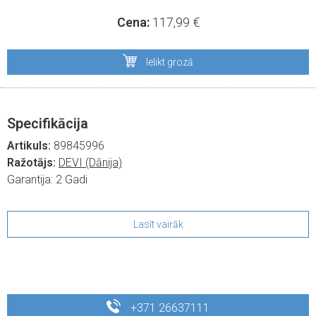
Cena:
117,99
€
Ielikt grozā
Specifikācija
Artikuls:
89845996
Ražotājs:
DEVI (Dānija)
Garantija:
2 Gadi
Lasīt vairāk
+371 26637111