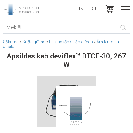
LV
RU
Sākums
»
Siltās grīdas
»
Elektriskās siltās grīdas
»
Āra teritoriju
apsilde
Apsildes kab.deviflex™ DTCE-30, 267
W