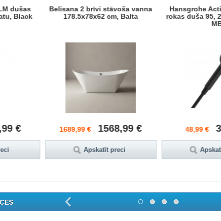
LM dušas
Belisana 2 brīvi stāvoša vanna
Hansgrohe Acti
atu, Black
178.5x78x62 cm, Balta
rokas duša 95, 2
M
,99 €
1568,99 €
3
1689,99 €
48,99 €
reci
Apskatīt preci
Apskatī
CES