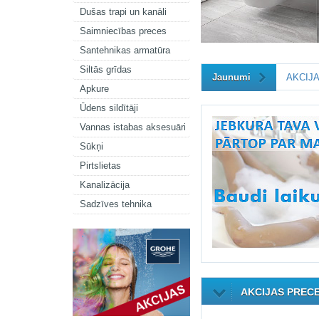
Dušas trapi un kanāli
Saimniecības preces
Santehnikas armatūra
Siltās grīdas
Jaunumi
AKCIJA
Apkure
Ūdens sildītāji
Vannas istabas aksesuāri
Sūkņi
Pirtslietas
Kanalizācija
Sadzīves tehnika
AKCIJAS PREC