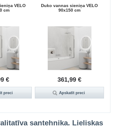
ieniņa VELO
Duko vannas sieniņa VELO
Duko vanna
0 cm
90x150 cm
80
99 €
361,99 €
35
t preci
Apskatīt preci
Aps
litatīva santehnika. Lieliskas