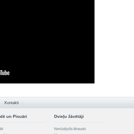
Kontakti
dē un Pisuāri
Dvieļu žāvētāji
dē
Nerūsējošs tērauds