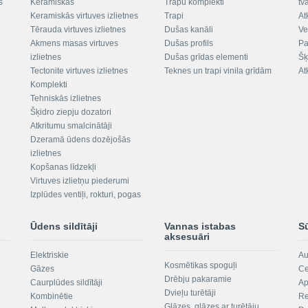
s
Keramiskās
Trapu komplekti
tv
Keramiskās virtuves izlietnes
Trapi
At
Tērauda virtuves izlietnes
Dušas kanāli
Ve
Akmens masas virtuves
Dušas profils
Pa
izlietnes
Dušas grīdas elementi
Šķ
Tectonite virtuves izlietnes
Teknes un trapi vinila grīdām
At
Komplekti
Tehniskās izlietnes
Šķidro ziepju dozatori
Atkritumu smalcinātāji
Dzeramā ūdens dozējošās
izlietnes
Kopšanas līdzekļi
Virtuves izlietņu piederumi
Izplūdes ventiļi, rokturi, pogas
Ūdens sildītāji
Vannas istabas
S
aksesuāri
Elektriskie
Au
Kosmētikas spoguļi
Gāzes
Ce
Drēbju pakaramie
Caurplūdes sildītāji
Ap
Dvieļu turētāji
Kombinētie
Re
Glāzes, glāzes ar turētāju