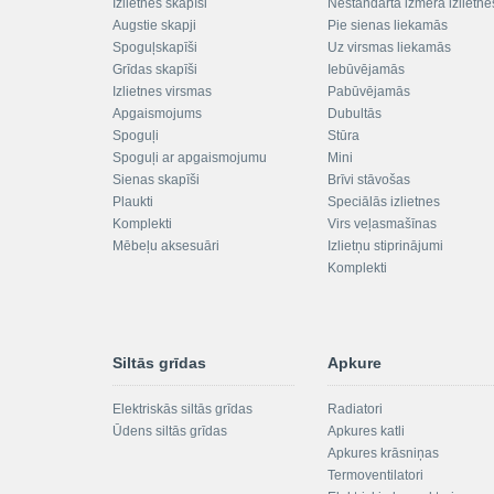
Izlietnes skapīši
Nestandarta izmēra izlietne
Augstie skapji
Pie sienas liekamās
Spoguļskapīši
Uz virsmas liekamās
Grīdas skapīši
Iebūvējamās
Izlietnes virsmas
Pabūvējamās
Apgaismojums
Dubultās
Spoguļi
Stūra
Spoguļi ar apgaismojumu
Mini
Sienas skapīši
Brīvi stāvošas
Plaukti
Speciālās izlietnes
Komplekti
Virs veļasmašīnas
Mēbeļu aksesuāri
Izlietņu stiprinājumi
Komplekti
Siltās grīdas
Apkure
Elektriskās siltās grīdas
Radiatori
Ūdens siltās grīdas
Apkures katli
Apkures krāsniņas
Termoventilatori