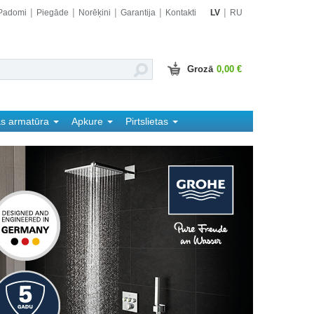
Padomi
Piegāde
Norēķini
Garantija
Kontakti
LV
RU
Grozā
0,00 €
as armatūra
Apkure
Pirtslietas