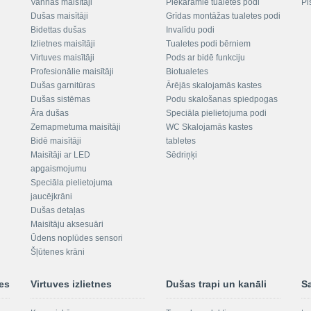
Vannas maisītāji
Piekaramie tualetes podi
Pi
Dušas maisītāji
Grīdas montāžas tualetes podi
Bidettas dušas
Invalīdu podi
Izlietnes maisītāji
Tualetes podi bērniem
Virtuves maisītāji
Pods ar bidē funkciju
Profesionālie maisītāji
Biotualetes
Dušas garnitūras
Ārējās skalojamās kastes
Dušas sistēmas
Podu skalošanas spiedpogas
Āra dušas
Speciāla pielietojuma podi
Zemapmetuma maisītāji
WC Skalojamās kastes
Bidē maisītāji
tabletes
Maisītāji ar LED
Sēdriņķi
apgaismojumu
Speciāla pielietojuma
jaucējkrāni
Dušas detaļas
Maisītāju aksesuāri
Ūdens noplūdes sensori
Šļūtenes krāni
nes
Virtuves izlietnes
Dušas trapi un kanāli
S