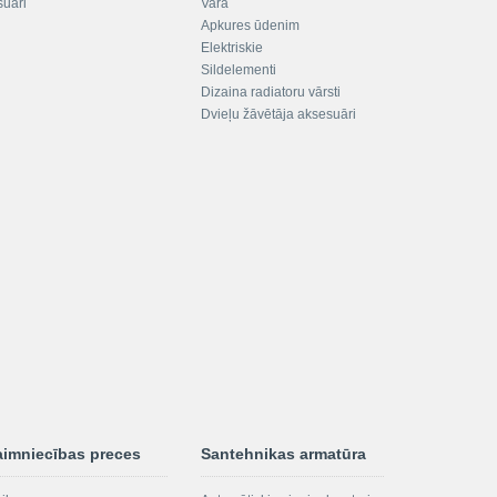
suāri
Vara
Apkures ūdenim
Elektriskie
Sildelementi
Dizaina radiatoru vārsti
Dvieļu žāvētāja aksesuāri
aimniecības preces
Santehnikas armatūra