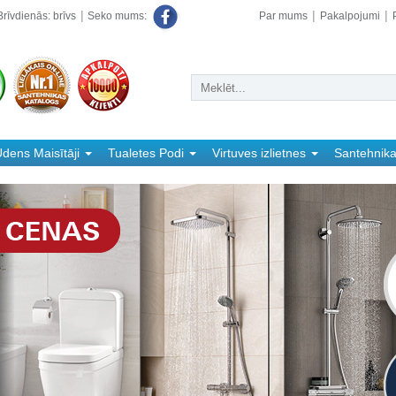
rīvdienās: brīvs
Par mums
Pakalpojumi
Seko mums:
dens Maisītāji
Tualetes Podi
Virtuves izlietnes
Santehnik