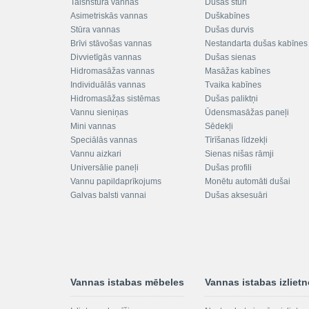
Taisnstūra vannas
Dušas stūri
Asimetriskās vannas
Duškabīnes
Stūra vannas
Dušas durvis
Brīvi stāvošas vannas
Nestandarta dušas kabīnes
Divvietīgās vannas
Dušas sienas
Hidromasāžas vannas
Masāžas kabīnes
Individuālās vannas
Tvaika kabīnes
Hidromasāžas sistēmas
Dušas paliktņi
Vannu sieniņas
Ūdensmasāžas paneļi
Mini vannas
Sēdekļi
Speciālās vannas
Tīrīšanas līdzekļi
Vannu aizkari
Sienas nišas rāmji
Universālie paneļi
Dušas profili
Vannu papildaprīkojums
Monētu automāti dušai
Galvas balsti vannai
Dušas aksesuāri
Vannas istabas mēbeles
Vannas istabas izliet