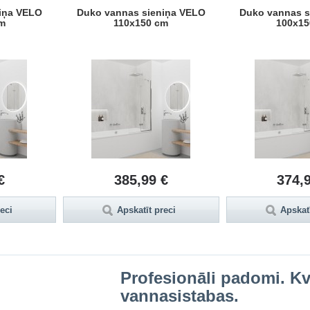
iņa VELO
Duko vannas sieniņa VELO
Duko vannas s
m
110x150 cm
100x15
€
385,99 €
374,
reci
Apskatīt preci
Apskatī
Profesionāli padomi. Kva
vannasistabas.