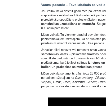
Vannu pasaule – Tavs labākais ceļvedis
Jau vairāk nekā desmit gadu mēs palīdzam uzl
visplašāko santehnikas klāstu internetā par lab
pieredzējušu speciālistu profesionālajiem pad
santehnikas uzstādīšana
un
montāža
. Šo gad
000 apkalpoto klientu.
Mūsu veikalā Tu vienmēr atradīsi sev piemēro
pazīstamākajiem ražotājiem, kā arī tualetes p
palīdzēsim iekārtot vannasistabu, kas padarīs 
Ja vēlies tikai renovēt vai remontēt savu vanna
santehnikas
klāsts – piekaramie
tualetes pod
speciālistu padomā, un Tu vienmēr vari būt dro
piedāvājuma, kurā ietilpst stilīgas
izlietnes un
boileri un praktiskas saimniecības preces
.
Mūsu veikala sortiments pārsniedz 25 000 preču
no tādiem ražotājiem kā
Gustavsberg, Villeroy
Vispool, Grohe, Roca, Kaldewei, Geberit, Rava
par jaunu un skaistu vannasistabu ir reālāks n