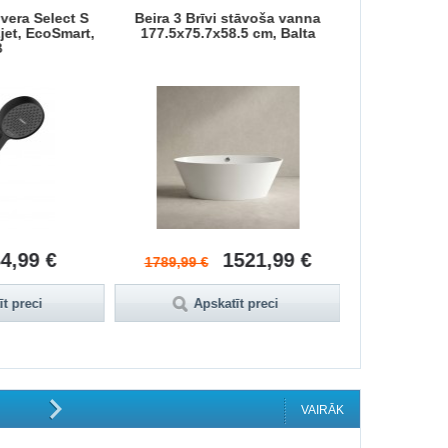
vera Select S
Beira 3 Brīvi stāvoša vanna
Ceraplan G
jet, EcoSmart,
177.5x75.7x58.5 cm, Balta
jaucējkrāns 
B
4,99 €
1521,99 €
1789,99 €
155,99 
t preci
Apskatīt preci
Aps
VAIRĀK