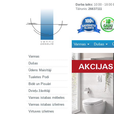
Darba laiks:
10:00 - 18:00 B
Tālrunis:
26637111
Vannas
Dušas
Ū
Kanalizācija
Vannas
Dušas
Ūdens Maisītāji
Tualetes Podi
Bidē un Pisuāri
Dvieļu žāvētāji
Vannas istabas mēbeles
Vannas istabas izlietnes
Virtuves izlietnes