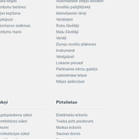
aika segas
Automātiskie ziepju dozatori
kritumu tvertnes
Invalīdu palīglīdzekļi
ļas kopšana
Iebūvējamie rāmji
pīrgrozi
Ventilatori
irošanas sistēmas
Roku žāvētāji
kritumu maisi
Matu žāvētāji
Ventiļi
Durvju norāžu plāksnes
Instrumenti
Veidgabali
Lokanie pievadi
Pārtinamie bērnu galdiņi
sabiedriskai telpai
Mājas aptieciņas
ūkņi
Pirtslietas
gstspiediena sūkņi
Elektriskās krāsnis
ntrbēdzes sūkņi
Tvaika pirts piederumi
kurei
Malkas krāsnis
cirkulācijas sūkņi
Saunas durvis