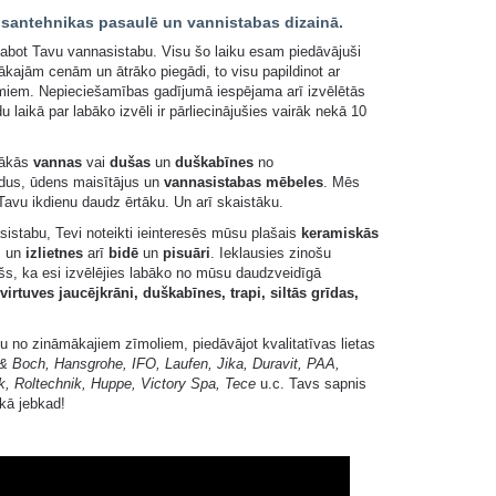
 santehnikas pasaulē un vannistabas dizainā.
abot Tavu vannasistabu. Visu šo laiku esam piedāvājuši
ākajām cenām un ātrāko piegādi, to visu papildinot ar
omiem. Nepieciešamības gadījumā iespējama arī izvēlētās
u laikā par labāko izvēli ir pārliecinājušies vairāk nekā 10
tākās
vannas
vai
dušas
un
duškabīnes
no
odus, ūdens maisītājus un
vannasistabas mēbeles
. Mēs
Tavu ikdienu daudz ērtāku. Un arī skaistāku.
sistabu, Tevi noteikti ieinteresēs mūsu plašais
keramiskās
i
un
izlietnes
arī
bidē
un
pisuāri
. Ieklausies zinošu
šs, ka esi izvēlējies labāko no mūsu daudzveidīgā
 virtuves jaucējkrāni, duškabīnes, trapi, siltās grīdas,
 no zināmākajiem zīmoliem, piedāvājot kvalitatīvas lietas
 & Boch, Hansgrohe, IFO, Laufen, Jika, Duravit, PAA,
k, Roltechnik, Huppe, Victory Spa, Tece
u.c. Tavs sapnis
ekā jebkad!