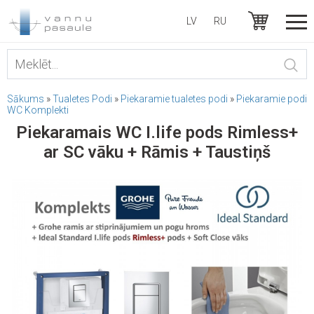
LV
RU
Sākums
»
Tualetes Podi
»
Piekaramie tualetes podi
»
Piekaramie podi
WC Komplekti
Piekaramais WC I.life pods Rimless+
ar SC vāku + Rāmis + Taustiņš