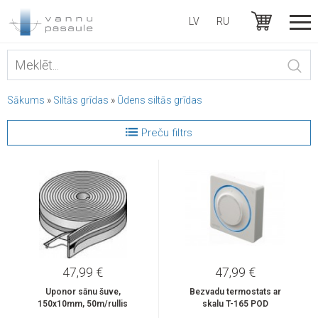
LV
RU
Sākums
»
Siltās grīdas
»
Ūdens siltās grīdas
Preču filtrs
47,99 €
47,99 €
Uponor sānu šuve,
Bezvadu termostats ar
150x10mm, 50m/rullis
skalu T-165 POD