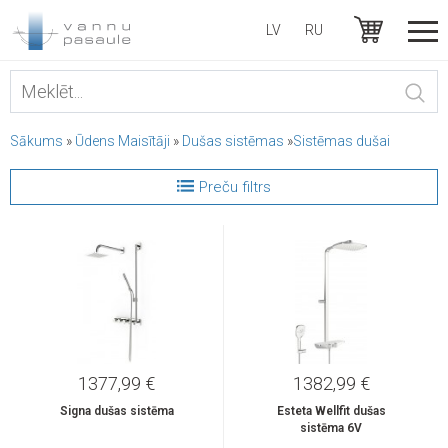
LV
RU
Sākums
»
Ūdens Maisītāji
»
Dušas sistēmas
»
Sistēmas dušai
Preču filtrs
1377,99 €
1382,99 €
Signa dušas sistēma
Esteta Wellfit dušas
sistēma 6V