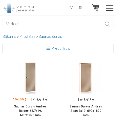
LV
RU
Sākums
»
Pirtslietas
»
Saunas durvis
Preču filtrs
149,99 €
180,99 €
194,99 €
Saunas Durvis Andres
Saunas Durvis Andres
Raiser-68,7x19,
Scan 7x19, 690x1890
690x1890 mm
mm