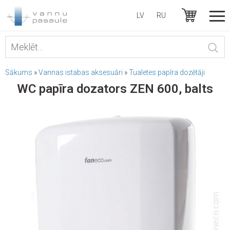
LV
RU
Sākums
»
Vannas istabas aksesuāri
»
Tualetes papīra dozētāji
WC papīra dozators ZEN 600, balts