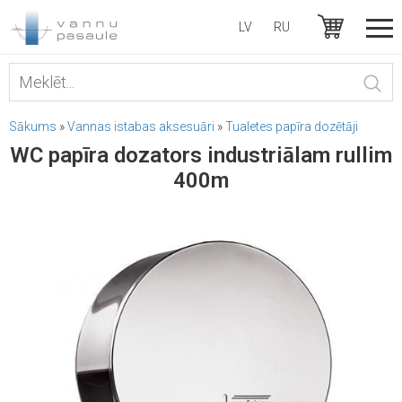
LV
RU
Sākums
»
Vannas istabas aksesuāri
»
Tualetes papīra dozētāji
WC papīra dozators industriālam rullim
400m