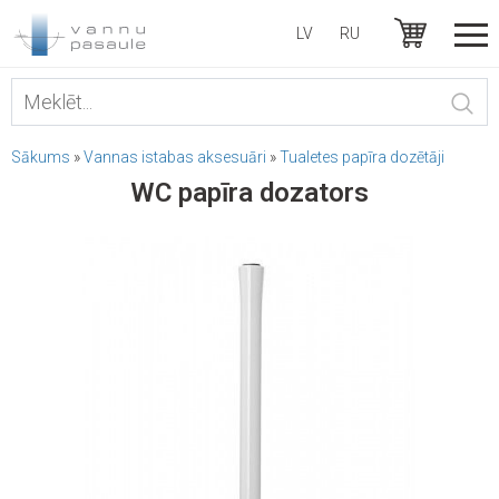
LV
RU
Sākums
»
Vannas istabas aksesuāri
»
Tualetes papīra dozētāji
WC papīra dozators