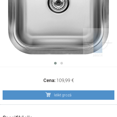
Cena:
109,99
€
Ielikt grozā