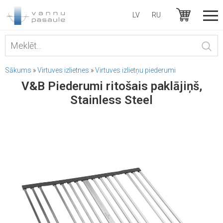
LV
RU
Sākums
»
Virtuves izlietnes
»
Virtuves izlietņu piederumi
V&B Piederumi ritošais paklājiņš,
Stainless Steel