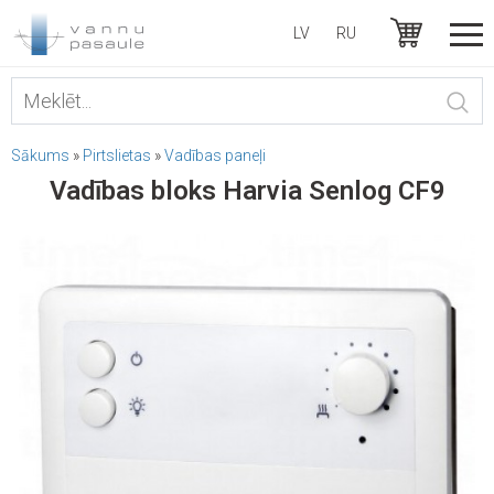
LV
RU
Sākums
»
Pirtslietas
»
Vadības paneļi
Vadības bloks Harvia Senlog CF9