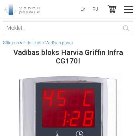
LV
RU
Sākums
»
Pirtslietas
»
Vadības paneļi
Vadības bloks Harvia Griffin Infra
CG170I