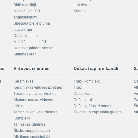
Bidē maisītāji
tabletes
Maisītāji ar LED
Sēdriņķi
apgaismojumu
Speciāla pielietojuma
jaucējkrāni
Dušas detaļas
Maisītāju aksesuāri
Ūdens noplūdes sensori
Šļūtenes krāni
nes
Virtuves izlietnes
Dušas trapi un kanāli
S
s
Keramiskās
Trapu komplekti
tv
Keramiskās virtuves izlietnes
Trapi
At
Tērauda virtuves izlietnes
Dušas kanāli
Ve
Akmens masas virtuves
Dušas profils
Pa
izlietnes
Dušas grīdas elementi
Šķ
Tectonite virtuves izlietnes
Teknes un trapi vinila grīdām
At
Komplekti
Tehniskās izlietnes
Šķidro ziepju dozatori
Atkritumu smalcinātāji