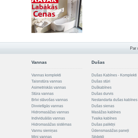
Par
Vannas
Dušas
Vannas komplekti
Dušas Kabīnes - Komplekti
Taisnstūra vannas
Dušas stūri
Asimetriskās vannas
Duškabīnes
Stūra vannas
Dušas durvis
Brīvi stāvošas vannas
Nestandarta dušas kabīnes
Divvietīgās vannas
Dušas sienas
Hidromasāžas vannas
Masāžas kabīnes
Individuālās vannas
Tvaika kabīnes
Hidromasāžas sistēmas
Dušas paliktņi
Vannu sieniņas
Ūdensmasāžas paneļi
Mini vannas
Sēdekļi