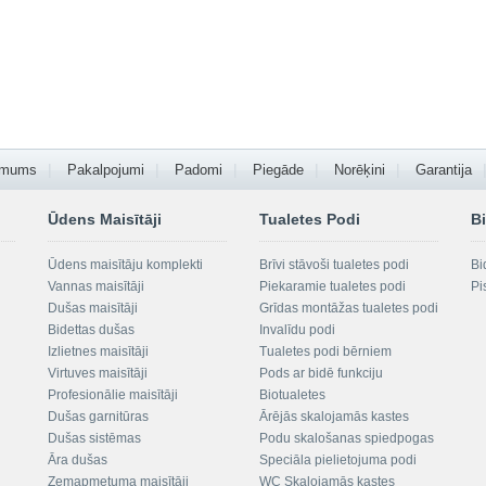
 mums
Pakalpojumi
Padomi
Piegāde
Norēķini
Garantija
Ūdens Maisītāji
Tualetes Podi
Bi
Ūdens maisītāju komplekti
Brīvi stāvoši tualetes podi
Bi
Vannas maisītāji
Piekaramie tualetes podi
Pi
Dušas maisītāji
Grīdas montāžas tualetes podi
Bidettas dušas
Invalīdu podi
Izlietnes maisītāji
Tualetes podi bērniem
Virtuves maisītāji
Pods ar bidē funkciju
Profesionālie maisītāji
Biotualetes
Dušas garnitūras
Ārējās skalojamās kastes
Dušas sistēmas
Podu skalošanas spiedpogas
Āra dušas
Speciāla pielietojuma podi
Zemapmetuma maisītāji
WC Skalojamās kastes