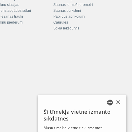
kņu stacijas
Saunas termo/hidrometri
ens apgādes sūkņi
Saunas pulksteņi
plešānās trauki
Papildus aprīkojumi
kņu piederumi
Caurules
Stikla iekšdurvis
×
Šī tīmekļa vietne izmanto
LATVIAN
sīkdatnes
RUSSIAN
Mūsu tīmekļa vietnē tiek izmantoti