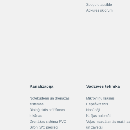
Spoguļu apsilde
Apkures šķidrumi
Kanalizācija
Sadzīves tehnika
Notekūdeņu un drenāžas
Mikroviļņu krāsnis
sistēmas
Cepeškrāsnis
Bioloģiskās attīrīšanas
Nosūcēji
iekārtas
Kafijas automāti
Drenāžas sistēma PVC
Veļas mazgājamās mašīna
Sifoni,WC pieslēgi
un žāvētāji