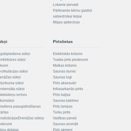
Lokanie pievadi
Pārtinamie bērnu galdiņi
sabiedriskai telpai
Mājas aptieciņas
ūkņi
Pirtslietas
gstspiediena sūkņi
Elektriskās krāsnis
ntrbēdzes sūkņi
Tvaika pirts piederumi
kurei
Malkas krāsnis
cirkulācijas sūkņi
Saunas durvis
enāžas sūkņi
Saunas logi
iļurbuma sūkņi
Pirts aksesuāri
ndensāta sūkņi
Infrasarkanās pirtis
tekūdeņu ierīces
Pirts baļļas
ltumsūkņi
Saunas kabīnes
iediena paaugstināšanas
Pirts lampas
kārtas
Turku pirtis
nalizācijas/Drenāžas sūkņu
Vadības paneļi
ederumi
Saunas aromāti
kņu detaļas
Pirts akmeņi