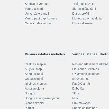
Speciālās vannas
Tīrīšanas līdzekļi
Vannu aizkari
Sienas nišas rāmji
Universālie paneļi
Dušas profili
Vannu papildaprīkojums
Monētu automāti dušai
Galvas balsti vannai
Dušas aksesuāri
Vannas istabas mēbeles
Vannas istabas izliet
Izlietnes skapīši
Nestandarta izmēra izlietne
Augstie skapji
Pie sienas liekamās
Spoguļskapīši
Uz virsmas liekamās
Grīdas skapīši
Iebūvējamās
Izlietnes virsmas
Pabūvējamās
Apgaismojums
Dubultās
Spoguļi
Stūra
Spoguļi ar apgaismojumu
Mini
Sienas skapīši
Brīvi stāvošas
Plaukti
Speciālās izlietnes