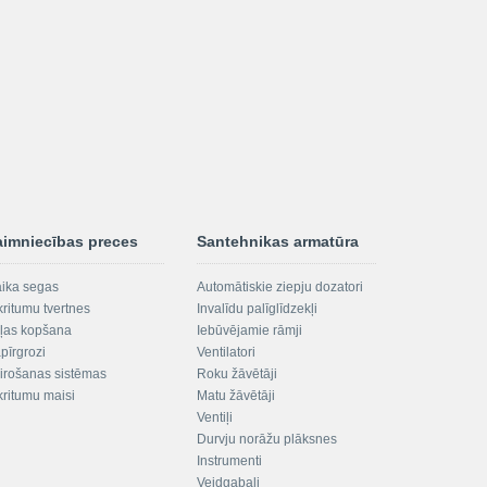
aimniecības preces
Santehnikas armatūra
aika segas
Automātiskie ziepju dozatori
kritumu tvertnes
Invalīdu palīglīdzekļi
ļas kopšana
Iebūvējamie rāmji
pīrgrozi
Ventilatori
irošanas sistēmas
Roku žāvētāji
kritumu maisi
Matu žāvētāji
Ventiļi
Durvju norāžu plāksnes
Instrumenti
Veidgabali