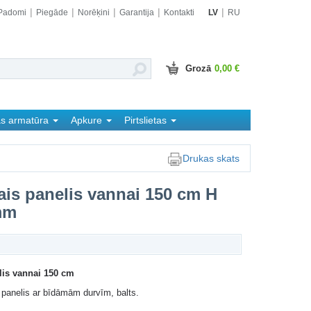
Padomi
Piegāde
Norēķini
Garantija
Kontakti
LV
RU
Grozā
0,00 €
as armatūra
Apkure
Pirtslietas
Drukas skats
ais panelis vannai 150 cm​ H
mm
lis vannai 150 cm​
 panelis ar bīdāmām durvīm, balts.