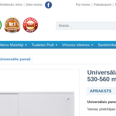
rīvdienās: brīvs
Par mums
Pakalpojumi
Seko mums:
dens Maisītāji
Tualetes Podi
Virtuves izlietnes
Santehnik
Universālie paneļi
Universāl
530-560 
APRAKSTS
Universālais pane
Vannas priekšējais