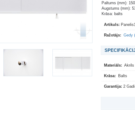
Paltums (mm): 15
Augstums (mm): 5
Krāsa: balts
Artikuls:
Paneli
Ražotājs:
Gedy (I
SPECIFIKĀCI
Materiāls:
Akrils
Krāsa:
Balts
Garantija:
2 Gadi