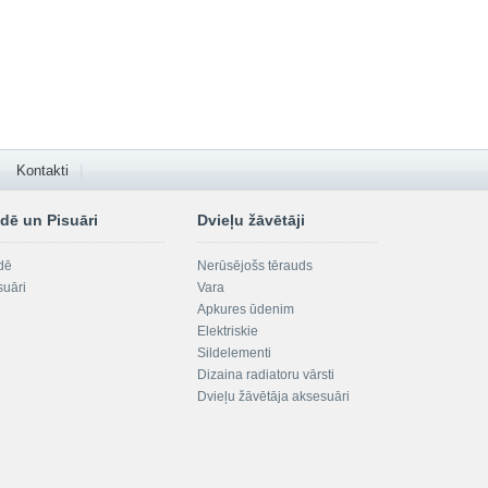
Kontakti
dē un Pisuāri
Dvieļu žāvētāji
dē
Nerūsējošs tērauds
suāri
Vara
Apkures ūdenim
Elektriskie
Sildelementi
Dizaina radiatoru vārsti
Dvieļu žāvētāja aksesuāri