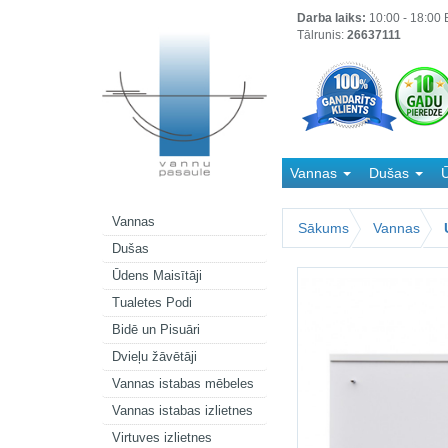
Darba laiks:
10:00 - 18:00 B
Tālrunis:
26637111
Vannas
Dušas
Ū
Kanalizācija
Vannas
Sākums
Vannas
Dušas
Ūdens Maisītāji
Tualetes Podi
Bidē un Pisuāri
Dvieļu žāvētāji
Vannas istabas mēbeles
Vannas istabas izlietnes
Virtuves izlietnes