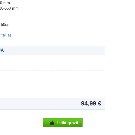
00 mm
30-560 mm
s150cm
tālija)
JA
94,99 €
Ielikt grozā