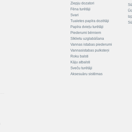
Ziepju dozatori
Sū
Fēna turētāji
Ūd
Svari
Iz
Tualetes papīra dozētāji
Sū
Papīra dvieļu turētāji
Piederumi bērniem
Sīklietu uzglabāšana
Vannas istabas piederumi
Vannasistabas pulksteņi
Roku balsti
Kāju atbalsti
Sveču turētāji
Aksesuāru sistēmas
s