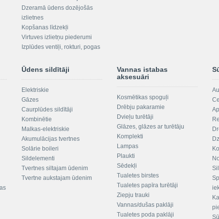
Dzeramā ūdens dozējošās
izlietnes
Kopšanas līdzekļi
Virtuves izlietņu piederumi
Izplūdes ventiļi, rokturi, pogas
Ūdens sildītāji
Vannas istabas
S
aksesuāri
Elektriskie
Au
Kosmētikas spoguļi
Gāzes
Ce
Drēbju pakaramie
Caurplūdes sildītāji
Ap
Dvieļu turētāji
Kombinētie
Re
Glāzes, glāzes ar turētāju
Malkas-elektriskie
Dr
Komplekti
Akumulācijas tvertnes
Dz
Lampas
Solārie boileri
Ko
Plaukti
Sildelementi
No
Sēdekļi
Tvertnes siltajam ūdenim
Si
Tualetes birstes
Tvertne aukstajam ūdenim
Sp
Tualetes papīra turētāji
tas
ie
Ziepju trauki
Ka
Vannas/dušas paklāji
pi
Tualetes poda paklāji
Sū