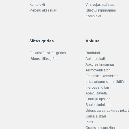
Komplekti
Virs veļasmašīnas
Mēbeļu aksesuāri
Izlietņu stiprinājumi
Komplekti
Siltās grīdas
Apkure
Elektriskās siltās grīdas
Radiatori
Ūdens siltās grīdas
Apkures katli
Apkures krāsniņas
Termoventilatori
Elektriskie konvektori
Infrasarkano staru sildītāji
Inerces sildītāji
Apavu žāvētāji
Cauruļu apsilde
Saules kolektori
Ūdens gaisa-apkures iekār
Gaisa aizkari
Plītis
Grunts aizsardzība