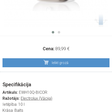
Cena:
89,99
€
Ielikt grozā
Specifikācija
Artikuls:
EWH10Q-BICOR
Ražotājs:
Electrolux (Vācija)
Ietilpība:
10 l
Krāsa:
Balts