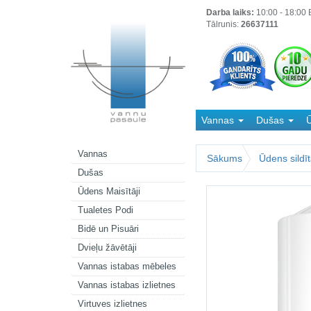
Darba laiks:
10:00 - 18:00 B
Tālrunis:
26637111
Vannas
Dušas
Ū
Kanalizācija
Vannas
Sākums
Ūdens sildīt
Dušas
Ūdens Maisītāji
Tualetes Podi
Bidē un Pisuāri
Dvieļu žāvētāji
Vannas istabas mēbeles
Vannas istabas izlietnes
Virtuves izlietnes