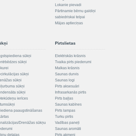
Lokanie pievadi
Pārtinamie bērnu galdiņi
sabiedriskai telpai
Mājas aptieciņas
ūkņi
Pirtslietas
gstspiediena sūkņi
Elektriskās krāsnis
ntrbēdzes sūkņi
Tvaika pirts piederumi
kurei
Malkas krāsnis
cirkulācijas sūkņi
Saunas durvis
enāžas sūkņi
Saunas logi
iļurbuma sūkņi
Pirts aksesuāri
ndensāta sūkņi
Infrasarkanās pirtis
tekūdeņu ierīces
Pirts baļļas
ltumsūkņi
Saunas kabīnes
iediena paaugstināšanas
Pirts lampas
kārtas
Turku pirtis
nalizācijas/Drenāžas sūkņu
Vadības paneļi
ederumi
Saunas aromāti
kņu detaļas
Pirts akmeņi