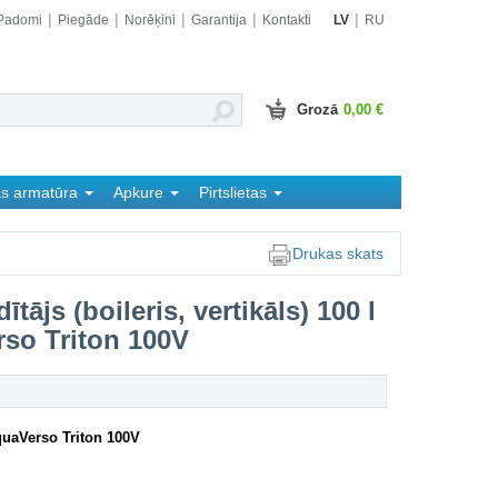
Padomi
Piegāde
Norēķini
Garantija
Kontakti
LV
RU
Grozā
0,00 €
as armatūra
Apkure
Pirtslietas
Drukas skats
ītājs (boileris, vertikāls) 100 l
so Triton 100V
quaVerso Triton 100V