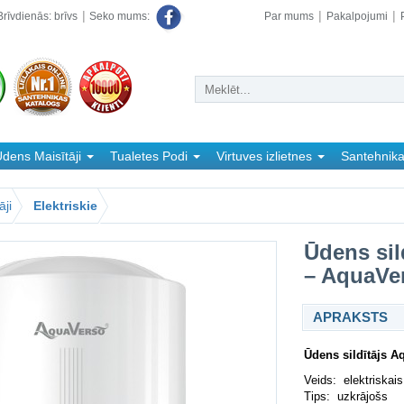
rīvdienās: brīvs
Par mums
Pakalpojumi
Seko mums:
dens Maisītāji
Tualetes Podi
Virtuves izlietnes
Santehnik
āji
Elektriskie
Ūdens sild
– AquaVer
APRAKSTS
Ūdens sildītājs A
Veids: elektriskais
Tips: uzkrājošs