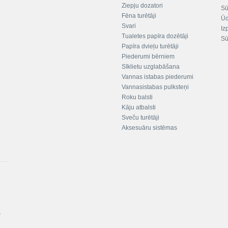
Ziepju dozatori
Sū
Fēna turētāji
Ūd
Svari
Iz
Tualetes papīra dozētāji
Sū
Papīra dvieļu turētāji
Piederumi bērniem
Sīklietu uzglabāšana
Vannas istabas piederumi
Vannasistabas pulksteņi
Roku balsti
Kāju atbalsti
Sveču turētāji
Aksesuāru sistēmas
s