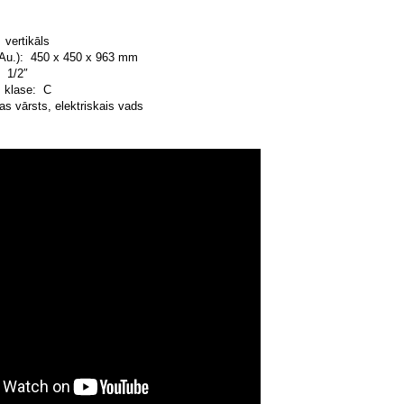
 vertikāls
x Au.): 450 x 450 x 963 mm
: 1/2″
s klase: С
s vārsts, elektriskais vads