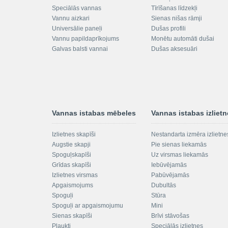
Speciālās vannas
Tīrīšanas līdzekļi
Vannu aizkari
Sienas nišas rāmji
Universālie paneļi
Dušas profili
Vannu papildaprīkojums
Monētu automāti dušai
Galvas balsti vannai
Dušas aksesuāri
Vannas istabas mēbeles
Vannas istabas izliet
Izlietnes skapīši
Nestandarta izmēra izlietne
Augstie skapji
Pie sienas liekamās
Spoguļskapīši
Uz virsmas liekamās
Grīdas skapīši
Iebūvējamās
Izlietnes virsmas
Pabūvējamās
Apgaismojums
Dubultās
Spoguļi
Stūra
Spoguļi ar apgaismojumu
Mini
Sienas skapīši
Brīvi stāvošas
Plaukti
Speciālās izlietnes