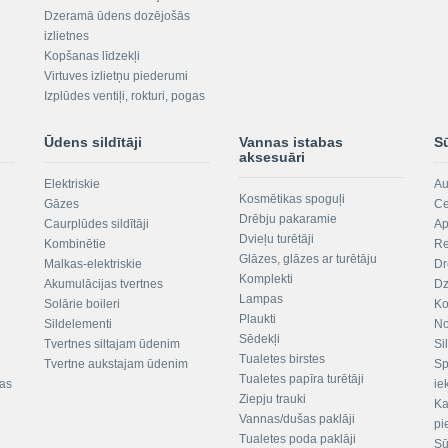
Dzeramā ūdens dozējošās
izlietnes
Kopšanas līdzekļi
Virtuves izlietņu piederumi
Izplūdes ventiļi, rokturi, pogas
Ūdens sildītāji
Vannas istabas
S
aksesuāri
Elektriskie
Au
Kosmētikas spoguļi
Gāzes
Ce
Drēbju pakaramie
Caurplūdes sildītāji
Ap
Dvieļu turētāji
Kombinētie
Re
Glāzes, glāzes ar turētāju
Malkas-elektriskie
Dr
Komplekti
Akumulācijas tvertnes
Dz
Lampas
Solārie boileri
Ko
Plaukti
Sildelementi
No
Sēdekļi
Tvertnes siltajam ūdenim
Si
Tualetes birstes
Tvertne aukstajam ūdenim
Sp
Tualetes papīra turētāji
tas
ie
Ziepju trauki
Ka
Vannas/dušas paklāji
pi
Tualetes poda paklāji
Sū