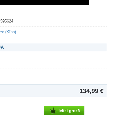
0595624
ex (Ķīna)
JA
134,99 €
Ielikt grozā