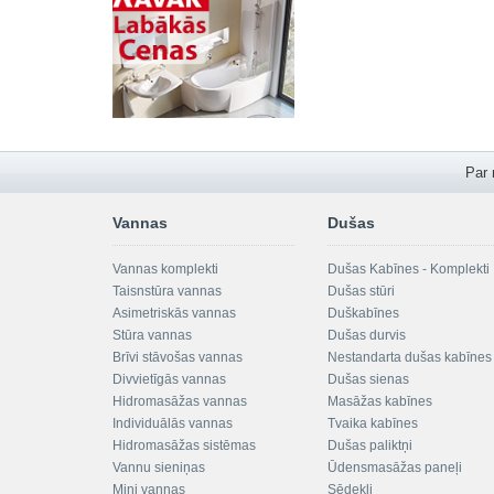
Par
Vannas
Dušas
Vannas komplekti
Dušas Kabīnes - Komplekti
Taisnstūra vannas
Dušas stūri
Asimetriskās vannas
Duškabīnes
Stūra vannas
Dušas durvis
Brīvi stāvošas vannas
Nestandarta dušas kabīnes
Divvietīgās vannas
Dušas sienas
Hidromasāžas vannas
Masāžas kabīnes
Individuālās vannas
Tvaika kabīnes
Hidromasāžas sistēmas
Dušas paliktņi
Vannu sieniņas
Ūdensmasāžas paneļi
Mini vannas
Sēdekļi