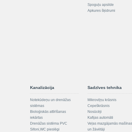
Spoguļu apsilde
Apkures šķidrumi
Kanalizācija
Sadzīves tehnika
Notekūdeņu un drenāžas
Mikroviļņu krāsnis
sistēmas
Cepeškrāsnis
Bioloģiskās attīrīšanas
Nosūcēji
iekārtas
Kafijas automāti
Drenāžas sistēma PVC
Veļas mazgājamās mašīna
Sifoni,WC pieslēgi
un žāvētāji