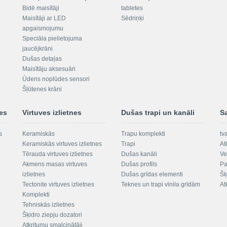
Bidē maisītāji
tabletes
Maisītāji ar LED
Sēdriņķi
apgaismojumu
Speciāla pielietojuma
jaucējkrāni
Dušas detaļas
Maisītāju aksesuāri
Ūdens noplūdes sensori
Šļūtenes krāni
nes
Virtuves izlietnes
Dušas trapi un kanāli
S
s
Keramiskās
Trapu komplekti
tv
Keramiskās virtuves izlietnes
Trapi
At
Tērauda virtuves izlietnes
Dušas kanāli
Ve
Akmens masas virtuves
Dušas profils
Pa
izlietnes
Dušas grīdas elementi
Šķ
Tectonite virtuves izlietnes
Teknes un trapi vinila grīdām
At
Komplekti
Tehniskās izlietnes
Šķidro ziepju dozatori
Atkritumu smalcinātāji