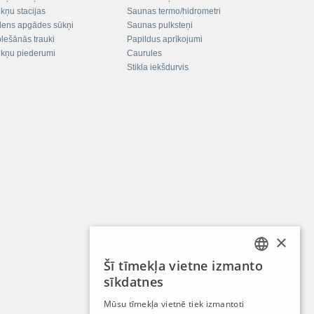
kņu stacijas
Saunas termo/hidrometri
ens apgādes sūkņi
Saunas pulksteņi
plešānās trauki
Papildus aprīkojumi
kņu piederumi
Caurules
Stikla iekšdurvis
×
Šī tīmekļa vietne izmanto
LATVIAN
sīkdatnes
RUSSIAN
Mūsu tīmekļa vietnē tiek izmantoti