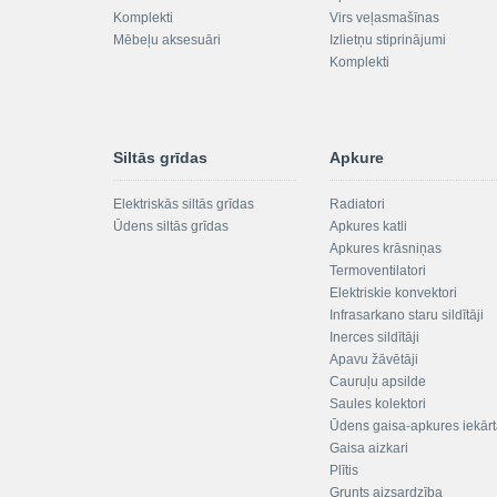
Komplekti
Virs veļasmašīnas
Mēbeļu aksesuāri
Izlietņu stiprinājumi
Komplekti
Siltās grīdas
Apkure
Elektriskās siltās grīdas
Radiatori
Ūdens siltās grīdas
Apkures katli
Apkures krāsniņas
Termoventilatori
Elektriskie konvektori
Infrasarkano staru sildītāji
Inerces sildītāji
Apavu žāvētāji
Cauruļu apsilde
Saules kolektori
Ūdens gaisa-apkures iekār
Gaisa aizkari
Plītis
Grunts aizsardzība