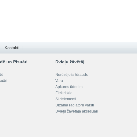
Kontakti
dē un Pisuāri
Dvieļu žāvētāji
dē
Nerūsējošs tērauds
suāri
Vara
Apkures ūdenim
Elektriskie
Sildelementi
Dizaina radiatoru vārsti
Dvieļu žāvētāja aksesuāri