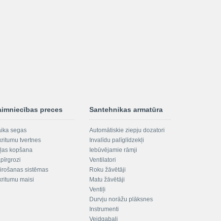
aimniecības preces
Santehnikas armatūra
aika segas
Automātiskie ziepju dozatori
kritumu tvertnes
Invalīdu palīglīdzekļi
ļas kopšana
Iebūvējamie rāmji
pīrgrozi
Ventilatori
irošanas sistēmas
Roku žāvētāji
kritumu maisi
Matu žāvētāji
Ventiļi
Durvju norāžu plāksnes
Instrumenti
Veidgabali