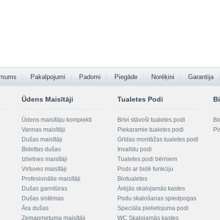
 mums
Pakalpojumi
Padomi
Piegāde
Norēķini
Garantija
Ūdens Maisītāji
Tualetes Podi
Bi
Ūdens maisītāju komplekti
Brīvi stāvoši tualetes podi
Bi
Vannas maisītāji
Piekaramie tualetes podi
Pi
Dušas maisītāji
Grīdas montāžas tualetes podi
Bidettas dušas
Invalīdu podi
Izlietnes maisītāji
Tualetes podi bērniem
Virtuves maisītāji
Pods ar bidē funkciju
Profesionālie maisītāji
Biotualetes
Dušas garnitūras
Ārējās skalojamās kastes
Dušas sistēmas
Podu skalošanas spiedpogas
Āra dušas
Speciāla pielietojuma podi
Zemapmetuma maisītāji
WC Skalojamās kastes