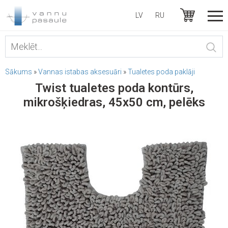
LV
RU
Sākums
»
Vannas istabas aksesuāri
»
Tualetes poda paklāji
Twist tualetes poda kontūrs,
mikrošķiedras, 45x50 cm, pelēks