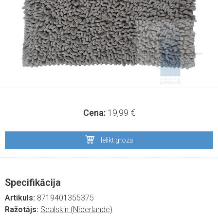
Cena:
19,99
€
Ielikt grozā
Specifikācija
Artikuls:
8719401355375
Ražotājs:
Sealskin (Nīderlande)