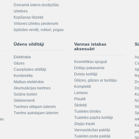
Dzeramā ūdens dozējošās
izlietnes
Kopšanas līdzekļi
Virtuves izlietņu piederumi
Izplūdes ventiļi, rokturi, pogas
Ūdens sildītāji
Vannas istabas
S
aksesuāri
Elektriskie
Au
Kosmētikas spoguļi
Gāzes
Ce
Drēbju pakaramie
Caurplūdes sildītāji
Ap
Dvieļu turētāji
Kombinētie
Re
Glāzes, glāzes ar turētāju
Malkas-elektriskie
Dr
Komplekti
Akumulācijas tvertnes
Dz
Lampas
Solārie boileri
Ko
Plaukti
Sildelementi
No
Sēdekļi
Tvertnes siltajam ūdenim
Si
Tualetes birstes
Tvertne aukstajam ūdenim
Sp
Tualetes papīra turētāji
tas
ie
Ziepju trauki
Ka
Vannas/dušas paklāji
pi
Tualetes poda paklāji
Sū