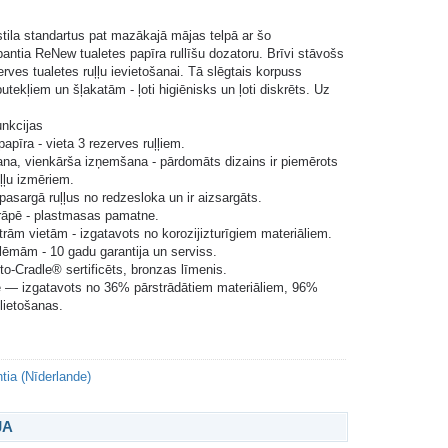
stila standartus pat mazākajā mājas telpā ar šo
antia ReNew tualetes papīra rullīšu dozatoru. Brīvi stāvošs
rves tualetes ruļļu ievietošanai. Tā slēgtais korpuss
putekļiem un šļakatām - ļoti higiēnisks un ļoti diskrēts. Uz
unkcijas
apīra - vieta 3 rezerves ruļļiem.
ana, vienkārša izņemšana - pārdomāts dizains ir piemērots
ļļu izmēriem.
pasargā ruļļus no redzesloka un ir aizsargāts.
rāpē - plastmasas pamatne.
trām vietām - izgatavots no korozijizturīgiem materiāliem.
lēmām - 10 gadu garantija un serviss.
-to-Cradle® sertificēts, bronzas līmenis.
le — izgatavots no 36% pārstrādātiem materiāliem, 96%
lietošanas.
tia (Nīderlande)
JA