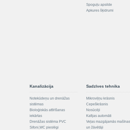
Spoguļu apsilde
Apkures šķidrumi
Kanalizācija
Sadzīves tehnika
Notekūdeņu un drenāžas
Mikroviļņu krāsnis
sistēmas
Cepeškrāsnis
Bioloģiskās attīrīšanas
Nosūcēji
iekārtas
Kafijas automāti
Drenāžas sistēma PVC
Veļas mazgājamās mašīna
Sifoni,WC pieslēgi
un žāvētāji