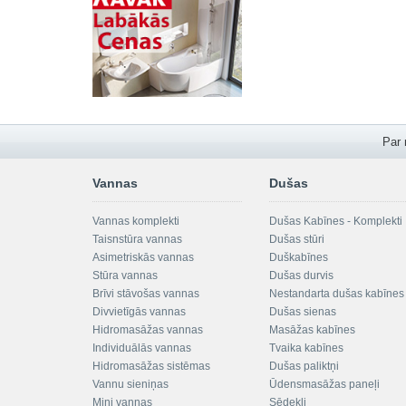
Par
Vannas
Dušas
Vannas komplekti
Dušas Kabīnes - Komplekti
Taisnstūra vannas
Dušas stūri
Asimetriskās vannas
Duškabīnes
Stūra vannas
Dušas durvis
Brīvi stāvošas vannas
Nestandarta dušas kabīnes
Divvietīgās vannas
Dušas sienas
Hidromasāžas vannas
Masāžas kabīnes
Individuālās vannas
Tvaika kabīnes
Hidromasāžas sistēmas
Dušas paliktņi
Vannu sieniņas
Ūdensmasāžas paneļi
Mini vannas
Sēdekļi