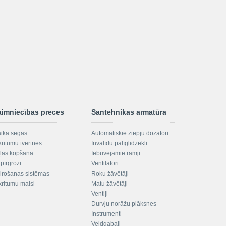
aimniecības preces
Santehnikas armatūra
aika segas
Automātiskie ziepju dozatori
kritumu tvertnes
Invalīdu palīglīdzekļi
ļas kopšana
Iebūvējamie rāmji
pīrgrozi
Ventilatori
irošanas sistēmas
Roku žāvētāji
kritumu maisi
Matu žāvētāji
Ventiļi
Durvju norāžu plāksnes
Instrumenti
Veidgabali