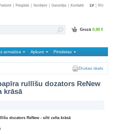
Padomi
Piegāde
Norēķini
Garantija
Kontakti
LV
RU
Grozā
0,00 €
as armatūra
Apkure
Pirtslietas
Drukas skats
papīra rullīšu dozators ReNew
ta krāsā
llīšu dozators ReNew - silti zelta krāsā
m