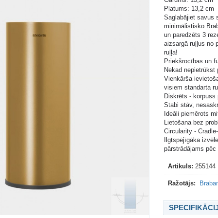
Platums: 13,2 cm
Saglabājiet savus 
minimālistisko Brab
un paredzēts 3 reze
aizsargā ruļļus no 
ruļļa!
Priekšrocības un f
Nekad nepietrūkst p
Vienkārša ievietoš
visiem standarta ru
Diskrēts - korpuss 
Stabi stāv, nesask
Ideāli piemērots mi
Lietošana bez prob
Circularity - Cradle
Ilgtspējīgāka izvē
pārstrādājams pēc 
Artikuls:
255144
Ražotājs:
Braban
SPECIFIKĀCI