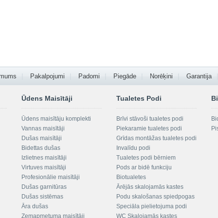
 mums
Pakalpojumi
Padomi
Piegāde
Norēķini
Garantija
Ūdens Maisītāji
Tualetes Podi
Bi
Ūdens maisītāju komplekti
Brīvi stāvoši tualetes podi
Bi
Vannas maisītāji
Piekaramie tualetes podi
Pi
Dušas maisītāji
Grīdas montāžas tualetes podi
Bidettas dušas
Invalīdu podi
Izlietnes maisītāji
Tualetes podi bērniem
Virtuves maisītāji
Pods ar bidē funkciju
Profesionālie maisītāji
Biotualetes
Dušas garnitūras
Ārējās skalojamās kastes
Dušas sistēmas
Podu skalošanas spiedpogas
Āra dušas
Speciāla pielietojuma podi
Zemapmetuma maisītāji
WC Skalojamās kastes