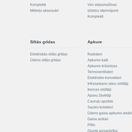
Komplekti
Virs veļasmašīnas
Mēbeļu aksesuāri
Izlietņu stiprinājumi
Komplekti
Siltās grīdas
Apkure
Elektriskās siltās grīdas
Radiatori
Ūdens siltās grīdas
Apkures katli
Apkures krāsniņas
Termoventilatori
Elektriskie konvektori
Infrasarkano staru sildītāji
Inerces sildītāji
Apavu žāvētāji
Cauruļu apsilde
Saules kolektori
Ūdens gaisa-apkures iekār
Gaisa aizkari
Plītis
Grunts aizsardzība