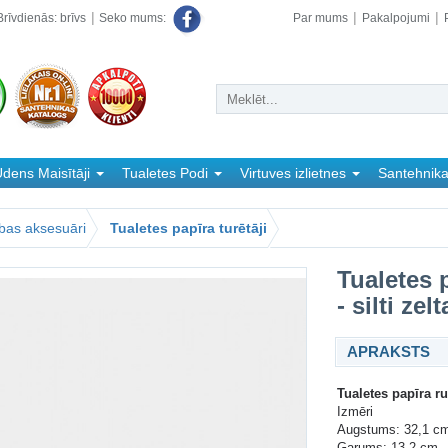
rīvdienās: brīvs
Par mums
Pakalpojumi
Seko mums:
dens Maisītāji
Tualetes Podi
Virtuves izlietnes
Santehnik
bas aksesuāri
Tualetes papīra turētāji
Tualetes 
- silti zel
APRAKSTS
Tualetes papīra ru
Izmēri
Augstums: 32,1 c
Garums: 13,2 cm