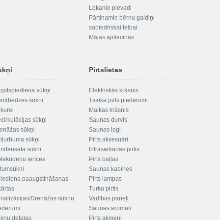
Lokanie pievadi
Pārtinamie bērnu galdiņi
sabiedriskai telpai
Mājas aptieciņas
ūkņi
Pirtslietas
gstspiediena sūkņi
Elektriskās krāsnis
ntrbēdzes sūkņi
Tvaika pirts piederumi
kurei
Malkas krāsnis
cirkulācijas sūkņi
Saunas durvis
enāžas sūkņi
Saunas logi
iļurbuma sūkņi
Pirts aksesuāri
ndensāta sūkņi
Infrasarkanās pirtis
tekūdeņu ierīces
Pirts baļļas
ltumsūkņi
Saunas kabīnes
iediena paaugstināšanas
Pirts lampas
kārtas
Turku pirtis
nalizācijas/Drenāžas sūkņu
Vadības paneļi
ederumi
Saunas aromāti
kņu detaļas
Pirts akmeņi