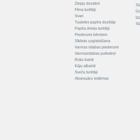
Ziepju dozatori
Sū
Fēna turētāji
Ūd
Svari
Iz
Tualetes papīra dozētāji
Sū
Papīra dvieļu turētāji
Piederumi bērniem
Sīklietu uzglabāšana
Vannas istabas piederumi
Vannasistabas pulksteņi
Roku balsti
Kāju atbalsti
Sveču turētāji
Aksesuāru sistēmas
s