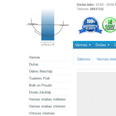
Darba laiks:
10:00 - 18:00 B
Tālrunis:
26637111
Vannas
Dušas
Ū
Kanalizācija
Vannas
Sākums
Vannas ista
Dušas
Ūdens Maisītāji
Tualetes Podi
Bidē un Pisuāri
Dvieļu žāvētāji
Vannas istabas mēbeles
Vannas istabas izlietnes
Virtuves izlietnes