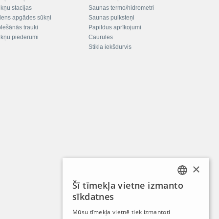
kņu stacijas
Saunas termo/hidrometri
ens apgādes sūkņi
Saunas pulksteņi
plešānās trauki
Papildus aprīkojumi
kņu piederumi
Caurules
Stikla iekšdurvis
×
Šī tīmekļa vietne izmanto
LATVIAN
sīkdatnes
RUSSIAN
Mūsu tīmekļa vietnē tiek izmantoti