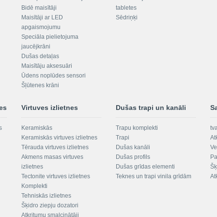
Bidē maisītāji
tabletes
Maisītāji ar LED
Sēdriņķi
apgaismojumu
Speciāla pielietojuma
jaucējkrāni
Dušas detaļas
Maisītāju aksesuāri
Ūdens noplūdes sensori
Šļūtenes krāni
nes
Virtuves izlietnes
Dušas trapi un kanāli
S
s
Keramiskās
Trapu komplekti
tv
Keramiskās virtuves izlietnes
Trapi
At
Tērauda virtuves izlietnes
Dušas kanāli
Ve
Akmens masas virtuves
Dušas profils
Pa
izlietnes
Dušas grīdas elementi
Šķ
Tectonite virtuves izlietnes
Teknes un trapi vinila grīdām
At
Komplekti
Tehniskās izlietnes
Šķidro ziepju dozatori
Atkritumu smalcinātāji