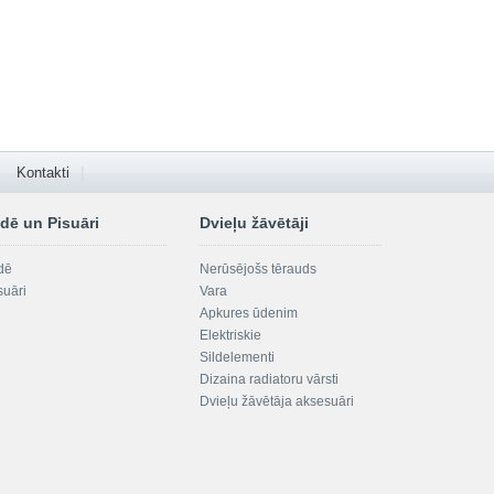
Kontakti
dē un Pisuāri
Dvieļu žāvētāji
dē
Nerūsējošs tērauds
suāri
Vara
Apkures ūdenim
Elektriskie
Sildelementi
Dizaina radiatoru vārsti
Dvieļu žāvētāja aksesuāri