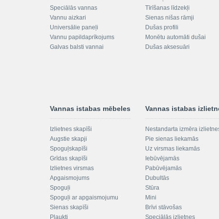
Speciālās vannas
Tīrīšanas līdzekļi
Vannu aizkari
Sienas nišas rāmji
Universālie paneļi
Dušas profili
Vannu papildaprīkojums
Monētu automāti dušai
Galvas balsti vannai
Dušas aksesuāri
Vannas istabas mēbeles
Vannas istabas izliet
Izlietnes skapīši
Nestandarta izmēra izlietne
Augstie skapji
Pie sienas liekamās
Spoguļskapīši
Uz virsmas liekamās
Grīdas skapīši
Iebūvējamās
Izlietnes virsmas
Pabūvējamās
Apgaismojums
Dubultās
Spoguļi
Stūra
Spoguļi ar apgaismojumu
Mini
Sienas skapīši
Brīvi stāvošas
Plaukti
Speciālās izlietnes