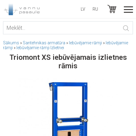
LV
RU
Sākums
»
Santehnikas armatūra
»
Iebūvējamie rāmji
»
Iebūvējamie
rāmji
»
Iebūvējamie rāmji Izlietnei
Triomont XS iebūvējamais izlietnes
rāmis