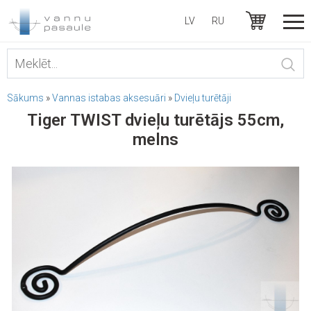
LV
RU
Sākums
»
Vannas istabas aksesuāri
»
Dvieļu turētāji
Tiger TWIST dvieļu turētājs 55cm,
melns