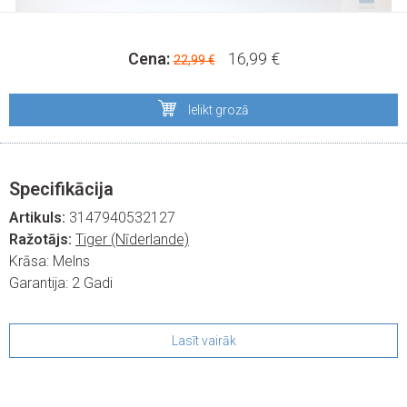
Cena:
16,99 €
22,99 €
Ielikt grozā
Specifikācija
Artikuls:
3147940532127
Ražotājs:
Tiger (Nīderlande)
Krāsa:
Melns
Garantija:
2 Gadi
Lasīt vairāk