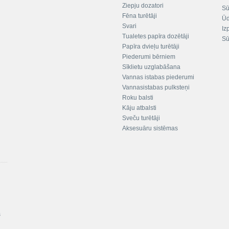
Ziepju dozatori
Sū
Fēna turētāji
Ūd
Svari
Iz
Tualetes papīra dozētāji
Sū
Papīra dvieļu turētāji
Piederumi bērniem
Sīklietu uzglabāšana
Vannas istabas piederumi
Vannasistabas pulksteņi
Roku balsti
Kāju atbalsti
Sveču turētāji
Aksesuāru sistēmas
s