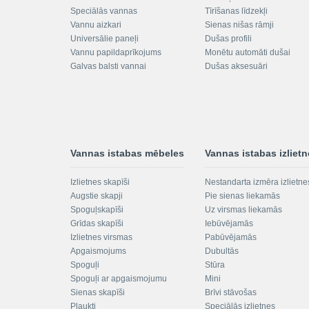
Speciālās vannas
Tīrīšanas līdzekļi
Vannu aizkari
Sienas nišas rāmji
Universālie paneļi
Dušas profili
Vannu papildaprīkojums
Monētu automāti dušai
Galvas balsti vannai
Dušas aksesuāri
Vannas istabas mēbeles
Vannas istabas izliet
Izlietnes skapīši
Nestandarta izmēra izlietne
Augstie skapji
Pie sienas liekamās
Spoguļskapīši
Uz virsmas liekamās
Grīdas skapīši
Iebūvējamās
Izlietnes virsmas
Pabūvējamās
Apgaismojums
Dubultās
Spoguļi
Stūra
Spoguļi ar apgaismojumu
Mini
Sienas skapīši
Brīvi stāvošas
Plaukti
Speciālās izlietnes