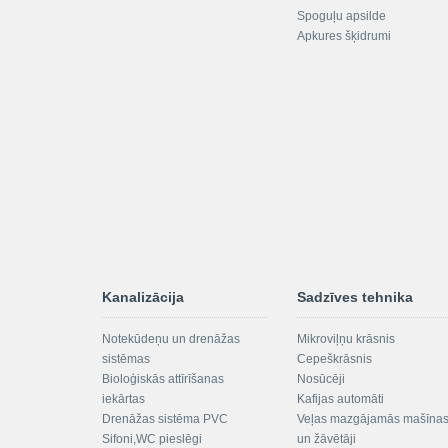
Spoguļu apsilde
Apkures šķidrumi
Kanalizācija
Sadzīves tehnika
Notekūdeņu un drenāžas
Mikroviļņu krāsnis
sistēmas
Cepeškrāsnis
Bioloģiskās attīrīšanas
Nosūcēji
iekārtas
Kafijas automāti
Drenāžas sistēma PVC
Veļas mazgājamās mašīna
Sifoni,WC pieslēgi
un žāvētāji