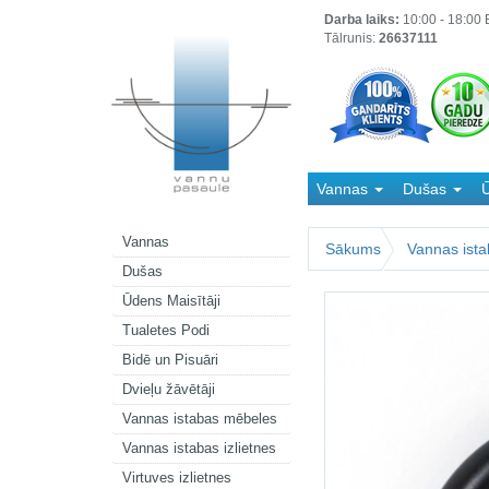
Darba laiks:
10:00 - 18:00 B
Tālrunis:
26637111
Vannas
Dušas
Ū
Kanalizācija
Vannas
Sākums
Vannas ista
Dušas
Ūdens Maisītāji
Tualetes Podi
Bidē un Pisuāri
Dvieļu žāvētāji
Vannas istabas mēbeles
Vannas istabas izlietnes
Virtuves izlietnes