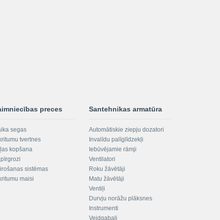
aimniecības preces
Santehnikas armatūra
aika segas
Automātiskie ziepju dozatori
kritumu tvertnes
Invalīdu palīglīdzekļi
ļas kopšana
Iebūvējamie rāmji
pīrgrozi
Ventilatori
irošanas sistēmas
Roku žāvētāji
kritumu maisi
Matu žāvētāji
Ventiļi
Durvju norāžu plāksnes
Instrumenti
Veidgabali