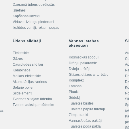
Dzeramā ūdens dozējošās
izlietnes
Kopšanas līdzekļi
Virtuves izlietņu piederumi
Izplūdes ventiļi, rokturi, pogas
Ūdens sildītāji
Vannas istabas
S
aksesuāri
Elektriskie
Au
Kosmētikas spoguļi
Gāzes
Ce
Drēbju pakaramie
Caurplūdes sildītāji
Ap
Dvieļu turētāji
Kombinētie
Re
Glāzes, glāzes ar turētāju
Malkas-elektriskie
Dr
Komplekti
Akumulācijas tvertnes
Dz
Lampas
Solārie boileri
Ko
Plaukti
Sildelementi
No
Sēdekļi
Tvertnes siltajam ūdenim
Si
Tualetes birstes
Tvertne aukstajam ūdenim
Sp
Tualetes papīra turētāji
tas
ie
Ziepju trauki
Ka
Vannas/dušas paklāji
pi
Tualetes poda paklāji
Sū