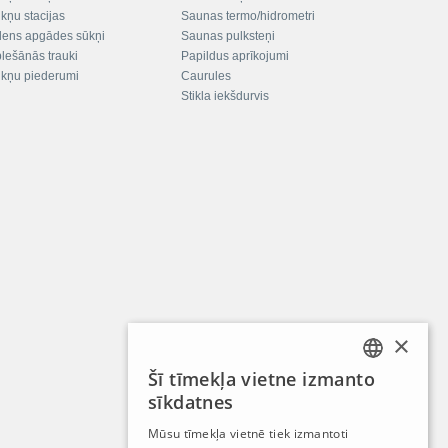
kņu stacijas
Saunas termo/hidrometri
ens apgādes sūkņi
Saunas pulksteņi
plešānās trauki
Papildus aprīkojumi
kņu piederumi
Caurules
Stikla iekšdurvis
×
Šī tīmekļa vietne izmanto
LATVIAN
sīkdatnes
RUSSIAN
Mūsu tīmekļa vietnē tiek izmantoti