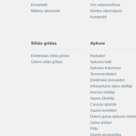
Komplekti
Virs veļasmašīnas
Mēbeļu aksesuāri
Izlietņu stiprinājumi
Komplekti
Siltās grīdas
Apkure
Elektriskās siltās grīdas
Radiatori
Ūdens siltās grīdas
Apkures katli
Apkures krāsniņas
Termoventilatori
Elektriskie konvektori
Infrasarkano staru sildītāji
Inerces sildītāji
Apavu žāvētāji
Cauruļu apsilde
Saules kolektori
Ūdens gaisa-apkures iekār
Gaisa aizkari
Plītis
Grunts aizsardzība