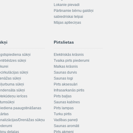
Lokanie pievadi
Pārtinamie bērnu galdiņi
sabiedriskai telpai
Mājas aptieciņas
ūkņi
Pirtslietas
gstspiediena sūkņi
Elektriskās krāsnis
ntrbēdzes sūkņi
Tvaika pirts piederumi
kurei
Malkas krāsnis
cirkulācijas sūkņi
Saunas durvis
enāžas sūkņi
Saunas logi
iļurbuma sūkņi
Pirts aksesuāri
ndensāta sūkņi
Infrasarkanās pirtis
tekūdeņu ierīces
Pirts baļļas
ltumsūkņi
Saunas kabīnes
iediena paaugstināšanas
Pirts lampas
kārtas
Turku pirtis
nalizācijas/Drenāžas sūkņu
Vadības paneļi
ederumi
Saunas aromāti
kņu detaļas
Pirts akmeņi