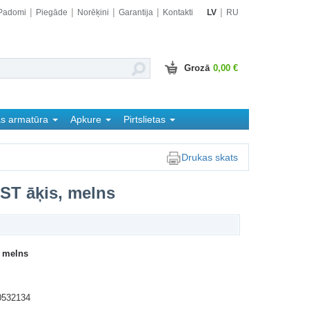
Padomi
Piegāde
Norēķini
Garantija
Kontakti
LV
RU
Grozā
0,00 €
as armatūra
Apkure
Pirtslietas
Drukas skats
ST āķis, melns
, melns
0532134