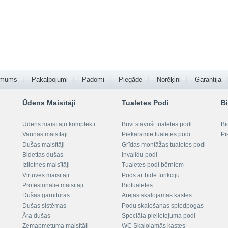
 mums
Pakalpojumi
Padomi
Piegāde
Norēķini
Garantija
Ūdens Maisītāji
Tualetes Podi
Bi
Ūdens maisītāju komplekti
Brīvi stāvoši tualetes podi
Bi
Vannas maisītāji
Piekaramie tualetes podi
Pi
Dušas maisītāji
Grīdas montāžas tualetes podi
Bidettas dušas
Invalīdu podi
Izlietnes maisītāji
Tualetes podi bērniem
Virtuves maisītāji
Pods ar bidē funkciju
Profesionālie maisītāji
Biotualetes
Dušas garnitūras
Ārējās skalojamās kastes
Dušas sistēmas
Podu skalošanas spiedpogas
Āra dušas
Speciāla pielietojuma podi
Zemapmetuma maisītāji
WC Skalojamās kastes