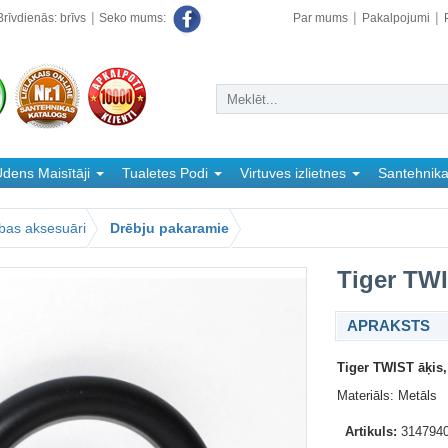
rīvdienās: brīvs
Par mums
Pakalpojumi
Seko mums:
dens Maisītāji
Tualetes Podi
Virtuves izlietnes
Santehnik
bas aksesuāri
Drēbju pakaramie
Tiger TWI
APRAKSTS
Tiger TWIST āķis
Materiāls: Metāls
Artikuls:
314794