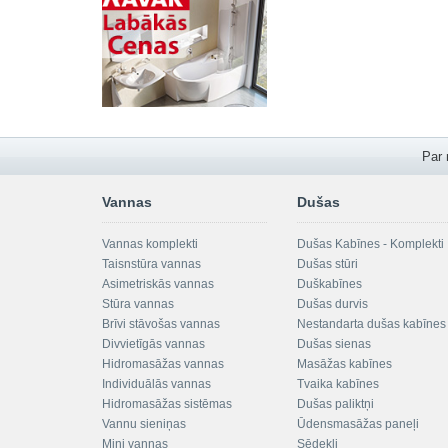
Par
Vannas
Dušas
Vannas komplekti
Dušas Kabīnes - Komplekti
Taisnstūra vannas
Dušas stūri
Asimetriskās vannas
Duškabīnes
Stūra vannas
Dušas durvis
Brīvi stāvošas vannas
Nestandarta dušas kabīnes
Divvietīgās vannas
Dušas sienas
Hidromasāžas vannas
Masāžas kabīnes
Individuālās vannas
Tvaika kabīnes
Hidromasāžas sistēmas
Dušas paliktņi
Vannu sieniņas
Ūdensmasāžas paneļi
Mini vannas
Sēdekļi