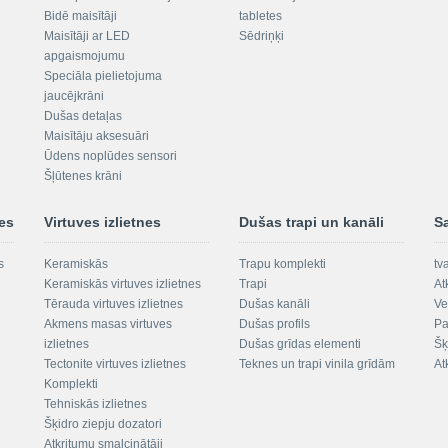
Bidē maisītāji
tabletes
Maisītāji ar LED
Sēdriņķi
apgaismojumu
Speciāla pielietojuma
jaucējkrāni
Dušas detaļas
Maisītāju aksesuāri
Ūdens noplūdes sensori
Šļūtenes krāni
nes
Virtuves izlietnes
Dušas trapi un kanāli
S
s
Keramiskās
Trapu komplekti
tv
Keramiskās virtuves izlietnes
Trapi
At
Tērauda virtuves izlietnes
Dušas kanāli
Ve
Akmens masas virtuves
Dušas profils
Pa
izlietnes
Dušas grīdas elementi
Šķ
Tectonite virtuves izlietnes
Teknes un trapi vinila grīdām
At
Komplekti
Tehniskās izlietnes
Šķidro ziepju dozatori
Atkritumu smalcinātāji