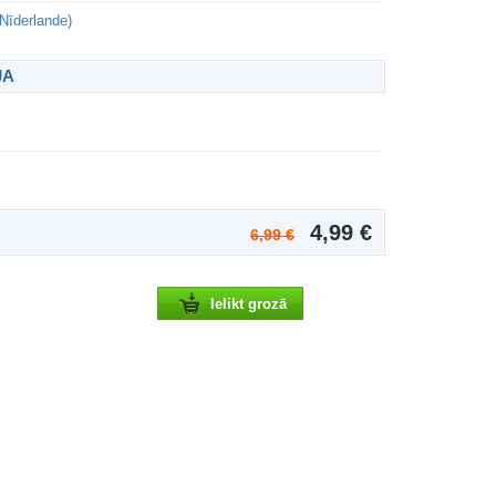
(Nīderlande)
JA
4,99 €
6,99 €
Ielikt grozā