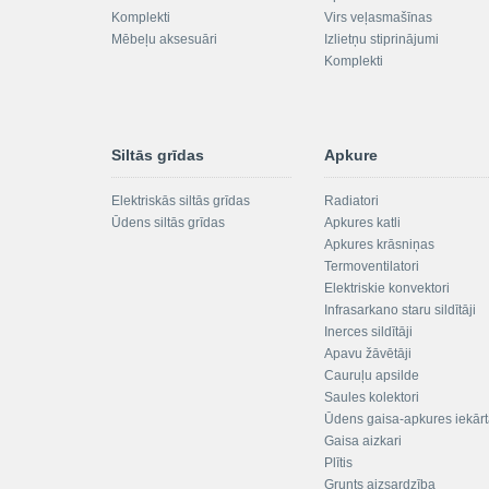
Komplekti
Virs veļasmašīnas
Mēbeļu aksesuāri
Izlietņu stiprinājumi
Komplekti
Siltās grīdas
Apkure
Elektriskās siltās grīdas
Radiatori
Ūdens siltās grīdas
Apkures katli
Apkures krāsniņas
Termoventilatori
Elektriskie konvektori
Infrasarkano staru sildītāji
Inerces sildītāji
Apavu žāvētāji
Cauruļu apsilde
Saules kolektori
Ūdens gaisa-apkures iekār
Gaisa aizkari
Plītis
Grunts aizsardzība