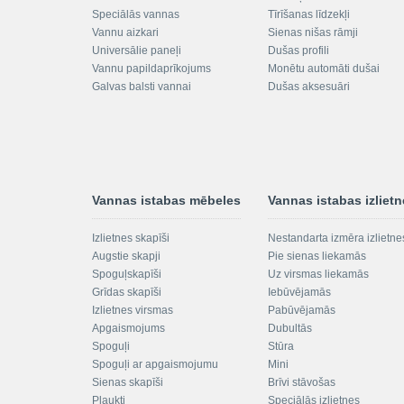
Speciālās vannas
Tīrīšanas līdzekļi
Vannu aizkari
Sienas nišas rāmji
Universālie paneļi
Dušas profili
Vannu papildaprīkojums
Monētu automāti dušai
Galvas balsti vannai
Dušas aksesuāri
Vannas istabas mēbeles
Vannas istabas izliet
Izlietnes skapīši
Nestandarta izmēra izlietne
Augstie skapji
Pie sienas liekamās
Spoguļskapīši
Uz virsmas liekamās
Grīdas skapīši
Iebūvējamās
Izlietnes virsmas
Pabūvējamās
Apgaismojums
Dubultās
Spoguļi
Stūra
Spoguļi ar apgaismojumu
Mini
Sienas skapīši
Brīvi stāvošas
Plaukti
Speciālās izlietnes