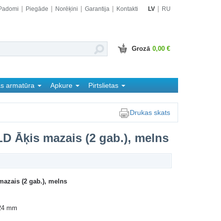
Padomi
Piegāde
Norēķini
Garantija
Kontakti
LV
RU
Grozā
0,00 €
as armatūra
Apkure
Pirtslietas
Drukas skats
D Āķis mazais (2 gab.), melns
azais (2 gab.), melns
 24 mm