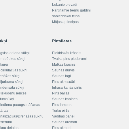
Lokanie pievadi
Pārtinamie bērnu galdiņi
sabiedriskai telpai
Mājas aptieciņas
ūkņi
Pirtslietas
gstspiediena sūkņi
Elektriskās krāsnis
ntrbēdzes sūkņi
Tvaika pirts piederumi
kurei
Malkas krāsnis
cirkulācijas sūkņi
Saunas durvis
enāžas sūkņi
Saunas logi
iļurbuma sūkņi
Pirts aksesuāri
ndensāta sūkņi
Infrasarkanās pirtis
tekūdeņu ierīces
Pirts baļļas
ltumsūkņi
Saunas kabīnes
iediena paaugstināšanas
Pirts lampas
kārtas
Turku pirtis
nalizācijas/Drenāžas sūkņu
Vadības paneļi
ederumi
Saunas aromāti
kņu detaļas
Pirts akmeņi