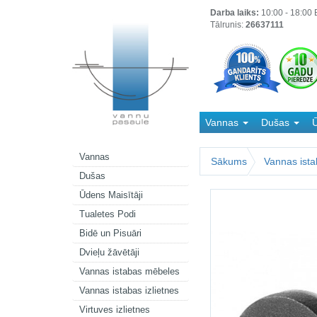
Darba laiks:
10:00 - 18:00 B
Tālrunis:
26637111
Vannas
Dušas
Ū
Kanalizācija
Vannas
Sākums
Vannas ista
Dušas
Ūdens Maisītāji
Tualetes Podi
Bidē un Pisuāri
Dvieļu žāvētāji
Vannas istabas mēbeles
Vannas istabas izlietnes
Virtuves izlietnes