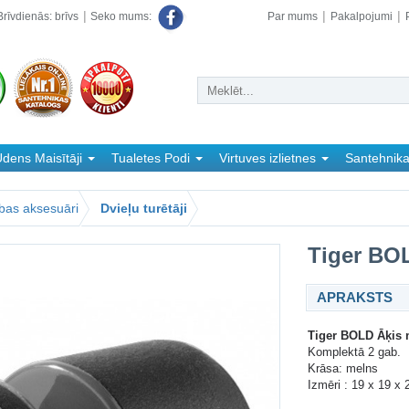
rīvdienās: brīvs
Par mums
Pakalpojumi
Seko mums:
dens Maisītāji
Tualetes Podi
Virtuves izlietnes
Santehnik
bas aksesuāri
Dvieļu turētāji
Tiger BOL
APRAKSTS
Tiger BOLD Āķis m
Komplektā 2 gab.
Krāsa: melns
Izmēri : 19 x 19 x