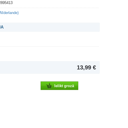
2895413
(Nīderlande)
JA
13,99 €
Ielikt grozā