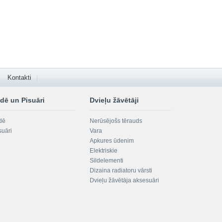
Kontakti
dē un Pisuāri
Dvieļu žāvētāji
dē
Nerūsējošs tērauds
suāri
Vara
Apkures ūdenim
Elektriskie
Sildelementi
Dizaina radiatoru vārsti
Dvieļu žāvētāja aksesuāri