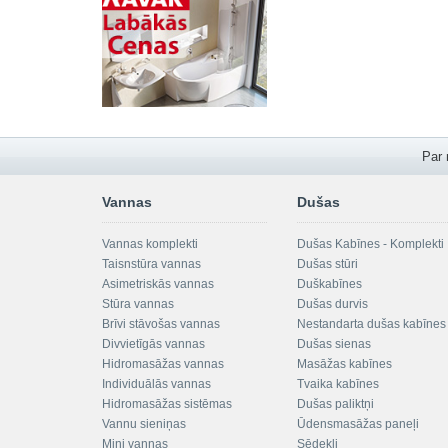
Par
Vannas
Dušas
Vannas komplekti
Dušas Kabīnes - Komplekti
Taisnstūra vannas
Dušas stūri
Asimetriskās vannas
Duškabīnes
Stūra vannas
Dušas durvis
Brīvi stāvošas vannas
Nestandarta dušas kabīnes
Divvietīgās vannas
Dušas sienas
Hidromasāžas vannas
Masāžas kabīnes
Individuālās vannas
Tvaika kabīnes
Hidromasāžas sistēmas
Dušas paliktņi
Vannu sieniņas
Ūdensmasāžas paneļi
Mini vannas
Sēdekļi