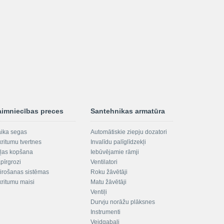
aimniecības preces
Santehnikas armatūra
aika segas
Automātiskie ziepju dozatori
kritumu tvertnes
Invalīdu palīglīdzekļi
ļas kopšana
Iebūvējamie rāmji
pīrgrozi
Ventilatori
irošanas sistēmas
Roku žāvētāji
kritumu maisi
Matu žāvētāji
Ventiļi
Durvju norāžu plāksnes
Instrumenti
Veidgabali