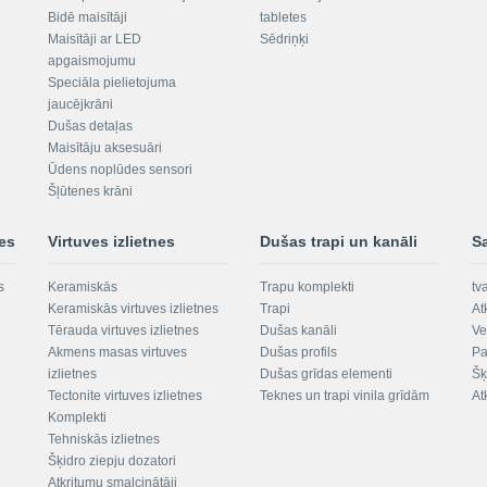
Bidē maisītāji
tabletes
Maisītāji ar LED
Sēdriņķi
apgaismojumu
Speciāla pielietojuma
jaucējkrāni
Dušas detaļas
Maisītāju aksesuāri
Ūdens noplūdes sensori
Šļūtenes krāni
nes
Virtuves izlietnes
Dušas trapi un kanāli
S
s
Keramiskās
Trapu komplekti
tv
Keramiskās virtuves izlietnes
Trapi
At
Tērauda virtuves izlietnes
Dušas kanāli
Ve
Akmens masas virtuves
Dušas profils
Pa
izlietnes
Dušas grīdas elementi
Šķ
Tectonite virtuves izlietnes
Teknes un trapi vinila grīdām
At
Komplekti
Tehniskās izlietnes
Šķidro ziepju dozatori
Atkritumu smalcinātāji