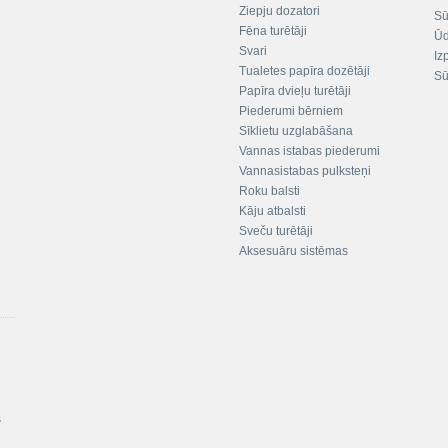
Ziepju dozatori
Sū
Fēna turētāji
Ūd
Svari
Iz
Tualetes papīra dozētāji
Sū
Papīra dvieļu turētāji
Piederumi bērniem
Sīklietu uzglabāšana
Vannas istabas piederumi
Vannasistabas pulksteņi
Roku balsti
Kāju atbalsti
Sveču turētāji
Aksesuāru sistēmas
s