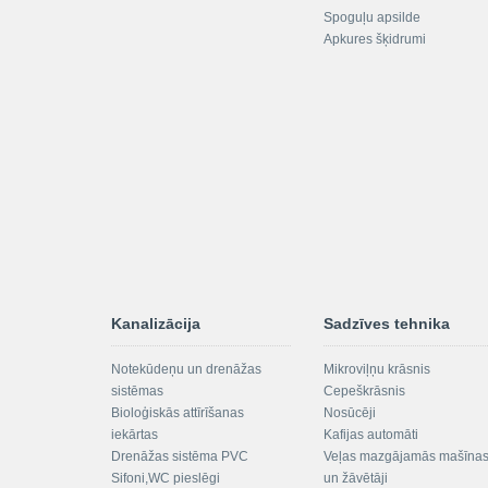
Spoguļu apsilde
Apkures šķidrumi
Kanalizācija
Sadzīves tehnika
Notekūdeņu un drenāžas
Mikroviļņu krāsnis
sistēmas
Cepeškrāsnis
Bioloģiskās attīrīšanas
Nosūcēji
iekārtas
Kafijas automāti
Drenāžas sistēma PVC
Veļas mazgājamās mašīna
Sifoni,WC pieslēgi
un žāvētāji