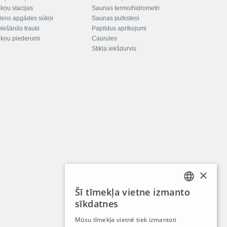
kņu stacijas
Saunas termo/hidrometri
ens apgādes sūkņi
Saunas pulksteņi
plešānās trauki
Papildus aprīkojumi
kņu piederumi
Caurules
Stikla iekšdurvis
×
Šī tīmekļa vietne izmanto
LATVIAN
sīkdatnes
RUSSIAN
Mūsu tīmekļa vietnē tiek izmantoti