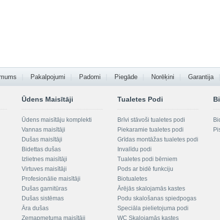
 mums
Pakalpojumi
Padomi
Piegāde
Norēķini
Garantija
Ūdens Maisītāji
Tualetes Podi
Bi
Ūdens maisītāju komplekti
Brīvi stāvoši tualetes podi
Bi
Vannas maisītāji
Piekaramie tualetes podi
Pi
Dušas maisītāji
Grīdas montāžas tualetes podi
Bidettas dušas
Invalīdu podi
Izlietnes maisītāji
Tualetes podi bērniem
Virtuves maisītāji
Pods ar bidē funkciju
Profesionālie maisītāji
Biotualetes
Dušas garnitūras
Ārējās skalojamās kastes
Dušas sistēmas
Podu skalošanas spiedpogas
Āra dušas
Speciāla pielietojuma podi
Zemapmetuma maisītāji
WC Skalojamās kastes