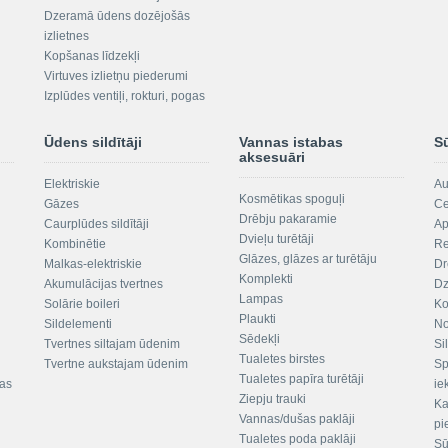
Dzeramā ūdens dozējošās
izlietnes
Kopšanas līdzekļi
Virtuves izlietņu piederumi
Izplūdes ventiļi, rokturi, pogas
Ūdens sildītāji
Vannas istabas
S
aksesuāri
Elektriskie
Au
Kosmētikas spoguļi
Gāzes
Ce
Drēbju pakaramie
Caurplūdes sildītāji
Ap
Dvieļu turētāji
Kombinētie
Re
Glāzes, glāzes ar turētāju
Malkas-elektriskie
Dr
Komplekti
Akumulācijas tvertnes
Dz
Lampas
Solārie boileri
Ko
Plaukti
Sildelementi
No
Sēdekļi
Tvertnes siltajam ūdenim
Si
Tualetes birstes
Tvertne aukstajam ūdenim
Sp
Tualetes papīra turētāji
tas
ie
Ziepju trauki
Ka
Vannas/dušas paklāji
pi
Tualetes poda paklāji
Sū