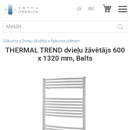
LV
RU
Sākums
»
Dvieļu žāvētāji
»
Apkures ūdenim
THERMAL TREND dvieļu žāvētājs 600
x 1320 mm, Balts