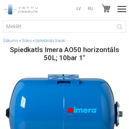
LV
RU
Sākums
»
Sūkņi
»
Izplešānās trauki
Spiedkatls Imera AO50 horizontāls
50L; 10bar 1"