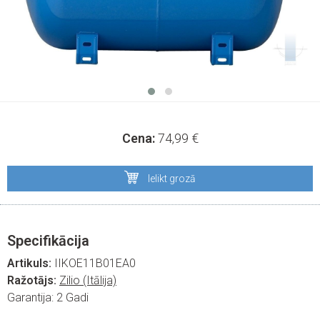
Cena:
74,99
€
Ielikt grozā
Specifikācija
Artikuls:
IIKOE11B01EA0
Ražotājs:
Zilio (Itālija)
Garantija:
2 Gadi