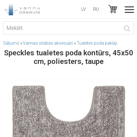
LV
RU
Sākums
»
Vannas istabas aksesuāri
»
Tualetes poda paklāji
Speckles tualetes poda kontūrs, 45x50
cm, poliesters, taupe