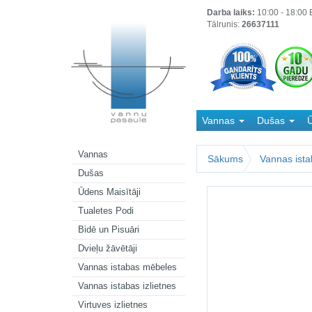
Darba laiks:
10:00 - 18:00 B
Tālrunis:
26637111
Vannas
Dušas
Ū
Kanalizācija
Vannas
Sākums
Vannas ista
Dušas
Ūdens Maisītāji
Tualetes Podi
Bidē un Pisuāri
Dvieļu žāvētāji
Vannas istabas mēbeles
Vannas istabas izlietnes
Virtuves izlietnes