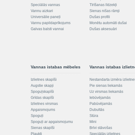
Speciālās vannas
Tīrīšanas līdzekļi
Vannu aizkari
Sienas nišas rāmji
Universālie paneļi
Dušas profili
Vannu papildaprīkojums
Monētu automāti dušai
Galvas balsti vannai
Dušas aksesuāri
Vannas istabas mēbeles
Vannas istabas izliet
Izlietnes skapīši
Nestandarta izmēra izlietne
Augstie skapji
Pie sienas liekamās
Spoguļskapīši
Uz virsmas liekamās
Grīdas skapīši
Iebūvējamās
Izlietnes virsmas
Pabūvējamās
Apgaismojums
Dubultās
Spoguļi
Stūra
Spoguļi ar apgaismojumu
Mini
Sienas skapīši
Brīvi stāvošas
Plaukti
Speciālās izlietnes