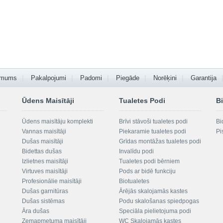
 mums
Pakalpojumi
Padomi
Piegāde
Norēķini
Garantija
Ūdens Maisītāji
Tualetes Podi
Bi
Ūdens maisītāju komplekti
Brīvi stāvoši tualetes podi
Bi
Vannas maisītāji
Piekaramie tualetes podi
Pi
Dušas maisītāji
Grīdas montāžas tualetes podi
Bidettas dušas
Invalīdu podi
Izlietnes maisītāji
Tualetes podi bērniem
Virtuves maisītāji
Pods ar bidē funkciju
Profesionālie maisītāji
Biotualetes
Dušas garnitūras
Ārējās skalojamās kastes
Dušas sistēmas
Podu skalošanas spiedpogas
Āra dušas
Speciāla pielietojuma podi
Zemapmetuma maisītāji
WC Skalojamās kastes