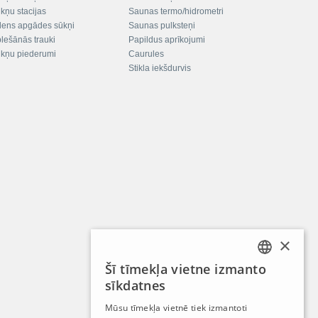
kņu stacijas
Saunas termo/hidrometri
ens apgādes sūkņi
Saunas pulksteņi
plešānās trauki
Papildus aprīkojumi
kņu piederumi
Caurules
Stikla iekšdurvis
×
Šī tīmekļa vietne izmanto
LATVIAN
sīkdatnes
RUSSIAN
Mūsu tīmekļa vietnē tiek izmantoti