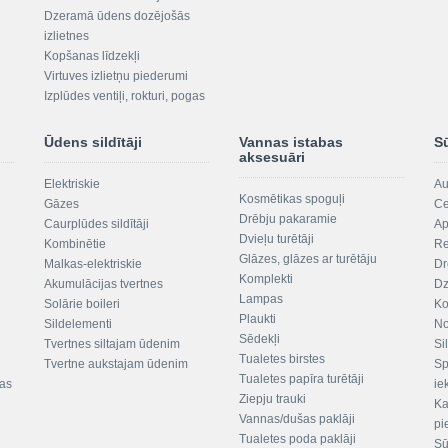
Dzeramā ūdens dozējošās
izlietnes
Kopšanas līdzekļi
Virtuves izlietņu piederumi
Izplūdes ventiļi, rokturi, pogas
Ūdens sildītāji
Vannas istabas
S
aksesuāri
Elektriskie
Au
Kosmētikas spoguļi
Gāzes
Ce
Drēbju pakaramie
Caurplūdes sildītāji
Ap
Dvieļu turētāji
Kombinētie
Re
Glāzes, glāzes ar turētāju
Malkas-elektriskie
Dr
Komplekti
Akumulācijas tvertnes
Dz
Lampas
Solārie boileri
Ko
Plaukti
Sildelementi
No
Sēdekļi
Tvertnes siltajam ūdenim
Si
Tualetes birstes
Tvertne aukstajam ūdenim
Sp
Tualetes papīra turētāji
tas
ie
Ziepju trauki
Ka
Vannas/dušas paklāji
pi
Tualetes poda paklāji
Sū