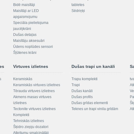
Bidē maisītāji
tabletes
Maisītāji ar LED
Sēdriņķi
apgaismojumu
Speciāla pielietojuma
jaucējkrāni
Dušas detaļas
Maisītāju aksesuāri
Ūdens noplūdes sensori
Šļūtenes krāni
nes
Virtuves izlietnes
Dušas trapi un kanāli
S
s
Keramiskās
Trapu komplekti
tv
Keramiskās virtuves izlietnes
Trapi
At
Tērauda virtuves izlietnes
Dušas kanāli
Ve
Akmens masas virtuves
Dušas profils
Pa
izlietnes
Dušas grīdas elementi
Šķ
Tectonite virtuves izlietnes
Teknes un trapi vinila grīdām
At
Komplekti
Tehniskās izlietnes
Šķidro ziepju dozatori
Atkritumu smalcinātāji