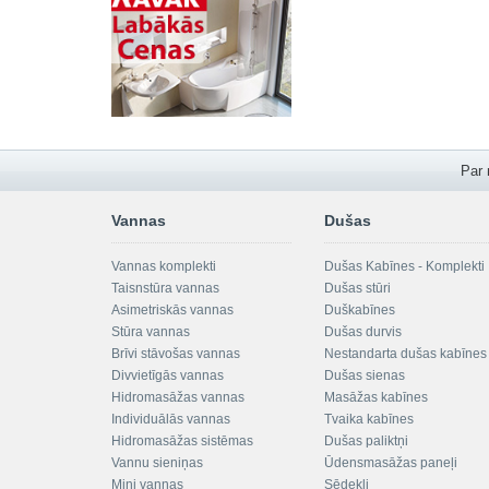
Par
Vannas
Dušas
Vannas komplekti
Dušas Kabīnes - Komplekti
Taisnstūra vannas
Dušas stūri
Asimetriskās vannas
Duškabīnes
Stūra vannas
Dušas durvis
Brīvi stāvošas vannas
Nestandarta dušas kabīnes
Divvietīgās vannas
Dušas sienas
Hidromasāžas vannas
Masāžas kabīnes
Individuālās vannas
Tvaika kabīnes
Hidromasāžas sistēmas
Dušas paliktņi
Vannu sieniņas
Ūdensmasāžas paneļi
Mini vannas
Sēdekļi