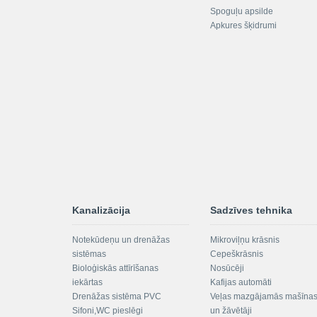
Spoguļu apsilde
Apkures šķidrumi
Kanalizācija
Sadzīves tehnika
Notekūdeņu un drenāžas
Mikroviļņu krāsnis
sistēmas
Cepeškrāsnis
Bioloģiskās attīrīšanas
Nosūcēji
iekārtas
Kafijas automāti
Drenāžas sistēma PVC
Veļas mazgājamās mašīna
Sifoni,WC pieslēgi
un žāvētāji