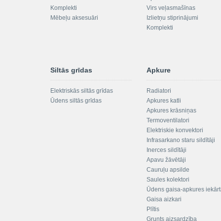
Komplekti
Virs veļasmašīnas
Mēbeļu aksesuāri
Izlietņu stiprinājumi
Komplekti
Siltās grīdas
Apkure
Elektriskās siltās grīdas
Radiatori
Ūdens siltās grīdas
Apkures katli
Apkures krāsniņas
Termoventilatori
Elektriskie konvektori
Infrasarkano staru sildītāji
Inerces sildītāji
Apavu žāvētāji
Cauruļu apsilde
Saules kolektori
Ūdens gaisa-apkures iekār
Gaisa aizkari
Plītis
Grunts aizsardzība