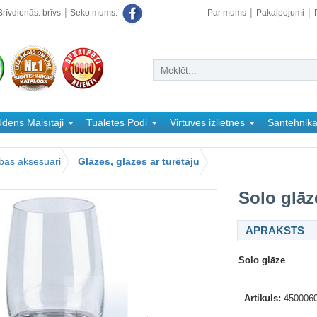
rīvdienās: brīvs
Par mums
Pakalpojumi
Seko mums:
dens Maisītāji
Tualetes Podi
Virtuves izlietnes
Santehnik
bas aksesuāri
Glāzes, glāzes ar turētāju
Solo glāz
APRAKSTS
Solo glāze
Artikuls:
450006