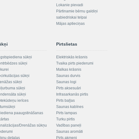
Lokanie pievadi
Pārtinamie bērnu galdiņi
sabiedriskai telpai
Mājas aptieciņas
ūkņi
Pirtslietas
gstspiediena sūkņi
Elektriskās krāsnis
ntrbēdzes sūkņi
Tvaika pirts piederumi
kurei
Malkas krāsnis
cirkulācijas sūkņi
Saunas durvis
enāžas sūkņi
Saunas logi
iļurbuma sūkņi
Pirts aksesuāri
ndensāta sūkņi
Infrasarkanās pirtis
tekūdeņu ierīces
Pirts baļļas
ltumsūkņi
Saunas kabīnes
iediena paaugstināšanas
Pirts lampas
kārtas
Turku pirtis
nalizācijas/Drenāžas sūkņu
Vadības paneļi
ederumi
Saunas aromāti
kņu detaļas
Pirts akmeņi