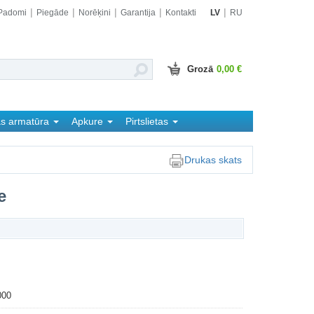
Padomi
Piegāde
Norēķini
Garantija
Kontakti
LV
RU
Grozā
0,00 €
as armatūra
Apkure
Pirtslietas
Drukas skats
e
000