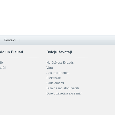
Kontakti
dē un Pisuāri
Dvieļu žāvētāji
dē
Nerūsējošs tērauds
suāri
Vara
Apkures ūdenim
Elektriskie
Sildelementi
Dizaina radiatoru vārsti
Dvieļu žāvētāja aksesuāri