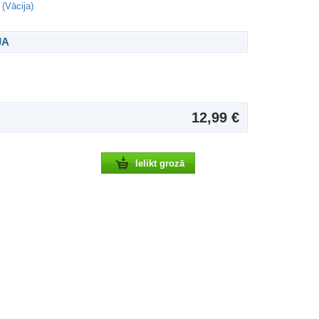
(Vācija)
JA
12,99 €
Ielikt grozā