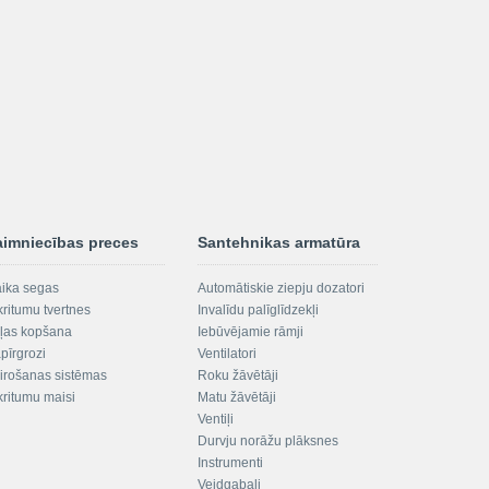
aimniecības preces
Santehnikas armatūra
aika segas
Automātiskie ziepju dozatori
kritumu tvertnes
Invalīdu palīglīdzekļi
ļas kopšana
Iebūvējamie rāmji
pīrgrozi
Ventilatori
irošanas sistēmas
Roku žāvētāji
kritumu maisi
Matu žāvētāji
Ventiļi
Durvju norāžu plāksnes
Instrumenti
Veidgabali