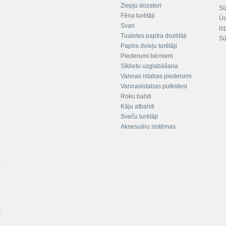
Ziepju dozatori
Sū
Fēna turētāji
Ūd
Svari
Iz
Tualetes papīra dozētāji
Sū
Papīra dvieļu turētāji
Piederumi bērniem
Sīklietu uzglabāšana
Vannas istabas piederumi
Vannasistabas pulksteņi
Roku balsti
Kāju atbalsti
Sveču turētāji
Aksesuāru sistēmas
s