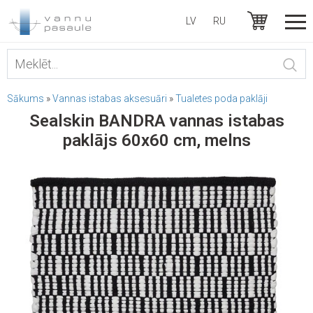
LV
RU
Sākums
»
Vannas istabas aksesuāri
»
Tualetes poda paklāji
Sealskin BANDRA vannas istabas
paklājs 60x60 cm, melns