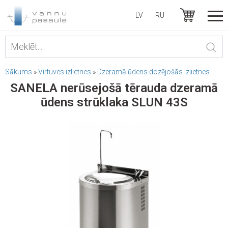
LV
RU
Sākums
»
Virtuves izlietnes
»
Dzeramā ūdens dozējošās izlietnes
SANELA nerūsejošā tērauda dzeramā
ūdens strūklaka SLUN 43S