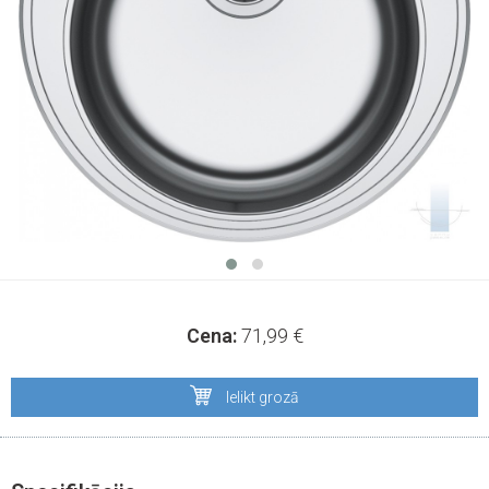
Cena:
71,99
€
Ielikt grozā