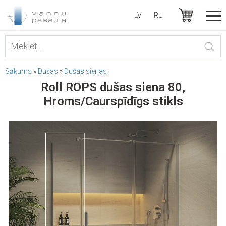
LV
RU
Sākums
»
Dušas
»
Dušas sienas
Roll ROPS dušas siena 80,
Hroms/Caurspīdīgs stikls